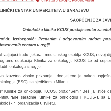
24.04.2019.
11:04
Klinika za onkologiju
,
Novosti
,
Vijesti
LINIČKI CENTAR UNIVERZITETA U SARAJEVU
SAOPĆENJE ZA JAV
Onkološka klinika KCUS postaje centar za eduk
rof.dr. Izetbegović:
Predanim i odgovornim radom pozi
dravstvenih centara u regiji
ahvaljujući trudu ljekara i medicinskog osoblja KCUS, novoj dij
rogramu edukacija Klinika za onkologiju KCUS će od septem
ladih onkologa iz regije.
vo izuzetno visoko priznanje dodijeljeno je nakon uspješno 
nkologije (ESO), sa sjedištem u Milanu.
ef Klinike za onkologiju KCUS, prof.dr.Semir Bešlija ističe 
ontinuirane saradnje Klinike za onkologiju i KCUS-a sa 
nkoloških organizacija u svijetu.