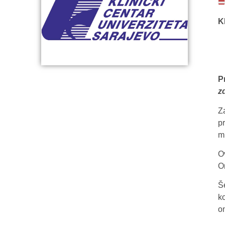
K
P
z
Z
p
m
O
O
Š
k
o