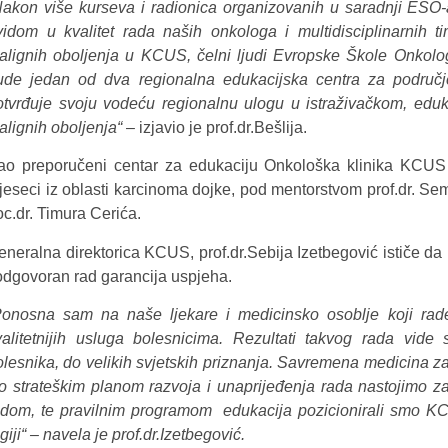
Nakon više kurseva i radionica organizovanih u saradnji ESO-a
vidom u kvalitet rada naših onkologa i multidisciplinarnih t
alignih oboljenja u KCUS, čelni ljudi Evropske Škole Onkolog
ude jedan od dva regionalna edukacijska centra za područ
otvrđuje svoju vodeću regionalnu ulogu u istraživačkom, eduk
alignih oboljenja“
– izjavio je prof.dr.Bešlija.
ao preporučeni centar za edukaciju Onkološka klinika KCUS
jeseci iz oblasti karcinoma dojke, pod mentorstvom prof.dr. Sem
oc.dr. Timura Cerića.
eneralna direktorica KCUS, prof.dr.Sebija Izetbegović ističe da
 odgovoran rad garancija uspjeha.
onosna sam na naše ljekare i medicinsko osoblje koji rade
valitetnijih usluga bolesnicima. Rezultati takvog rada vid
olesnika, do velikih svjetskih priznanja. Savremena medicina za
to strateškim planom razvoja i unaprijeđenja rada nastojimo 
adom, te pravilnim programom edukacija pozicionirali smo KC
giji“ – navela je prof.dr.Izetbegović.