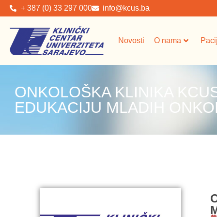
+ 387 (0) 33 297 000
info@kcus.ba
Novosti
O nama
Paci
ONKOLOŠKA KLINIKA KCU
EDUKACIJU MLADIH ONKOL