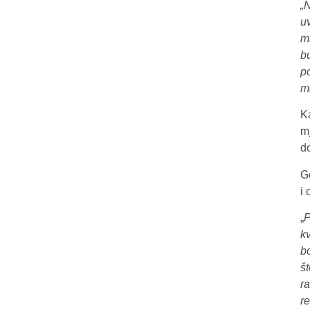
„
u
m
b
p
m
K
m
d
G
i
„
P
k
b
š
r
re