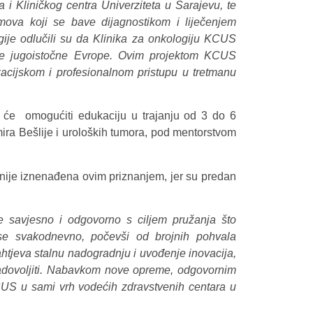
 i Kliničkog centra Univerziteta u Sarajevu, te
imova koji se bave dijagnostikom i liječenjem
ije odlučili su da Klinika za onkologiju KCUS
je jugoistočne Evrope. Ovim projektom KCUS
acijskom i profesionalnom pristupu u tretmanu
 će omogućiti edukaciju u trajanju od 3 do 6
ira Bešlije i uroloških tumora, pod mentorstvom
 nije iznenađena ovim priznanjem, jer su predan
 savjesno i odgovorno s ciljem pružanja što
e se svakodnevno, počevši od brojnih pohvala
htjeva stalnu nadogradnju i uvođenje inovacija,
zadovoljiti. Nabavkom nove opreme, odgovornim
US u sami vrh vodećih zdravstvenih centara u