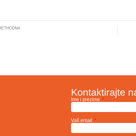
RETHODNA
KCUS: Liste čekanja za endoprotezu koljena i artoskopske operacije više ne postoje
Kontaktirajte n
Ime i prezime
Vaš email