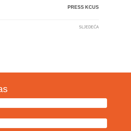
PRESS KCUS
SLJEDEĆA
Okrugli sto „Implementacija Politika i procedura – put pacijenta u sistemu zdravstvene zaštite“
as