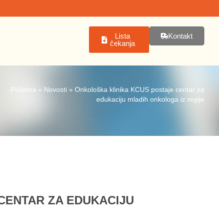
Lista
Kontakt
čekanja
Početna
»
Novosti
»
Onkološka klinika KCUS postaje centar za
edukaciju mladih onkologa iz regije
CENTAR ZA EDUKACIJU