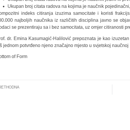
Ukupan broj citata radova na kojima je naučnik pojedinačni, 
ompozitni indeks citiranja izuzima samocitate i koristi frakcij
0.000 najboljih naučnika iz različitih disciplina javno se objav
daci se prezentiraju sa i bez samocitata, uz omjer citiranosti p
rof. dr. Emina Kasumagić-Halilović prepoznata je kao izuzetan
oš jednom potvrđeno njeno značajno mjesto u svjetskoj naučnoj 
ottom of Form
RETHODNA
OPĆENJE ZA JAVNOST