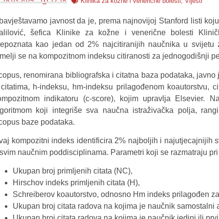
18.03.2025.
12:18
Klinika za kožne i venerične bolesti
,
Vijesti
bavještavamo javnost da je, prema najnovijoj Stanford listi koju
alilović, šefica Klinike za kožne i venerične bolesti Klin
repoznata kao jedan od 2% najcitiranijih naučnika u svijetu 
emelji se na kompozitnom indeksu citiranosti za jednogodišnji pe
copus, renomirana bibliografska i citatna baza podataka, javno 
 citatima, h-indeksu, hm-indeksu prilagođenom koautorstvu, ci
ompozitnom indikatoru (c-score), kojim upravlja Elsevier. N
lgoritmom koji integriše sva naučna istraživačka polja, rangi
copus baze podataka.
aj kompozitni indeks identificira 2% najboljih i najutjecajnijih 
 svim naučnim poddisciplinama. Parametri koji se razmatraju pri
Ukupan broj primljenih citata (NC),
Hirschov indeks primljenih citata (H),
Schreiberov koautorstvo, odnosno Hm indeks prilagođen za 
Ukupan broj citata radova na kojima je naučnik samostalni 
Ukupan broj citata radova na kojima je naučnik jedini ili prv