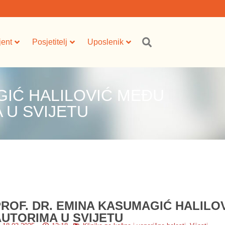
jent
Posjetitelj
Uposlenik
GIĆ HALILOVIĆ MEĐU
 U SVIJETU
ROF. DR. EMINA KASUMAGIĆ HALILOV
AUTORIMA U SVIJETU