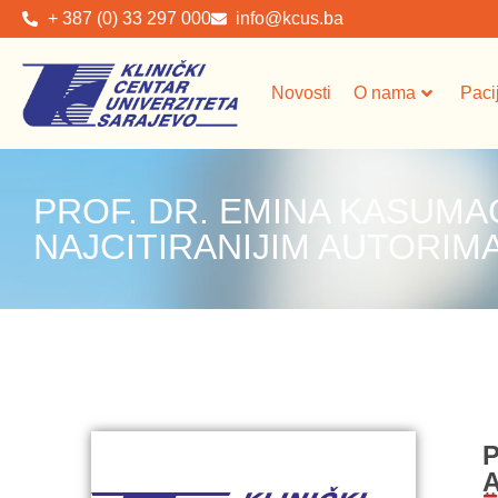
+ 387 (0) 33 297 000
info@kcus.ba
Novosti
O nama
Paci
PROF. DR. EMINA KASUMA
NAJCITIRANIJIM AUTORIMA
P