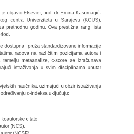
 je objavio Elsevier, prof. dr. Emina Kasumagić-
ičkog centra Univerziteta u Sarajevu (KCUS),
za prethodnu godinu. Ova prestižna rang lista
riod.
je dostupna i pruža standardizovane informacije
tatima radova na različitim pozicijama autora i
a temelju metaanalize, c-score se izračunava
rajući istraživanja u svim disciplinama unutar
svjetskih naučnika, uzimajući u obzir istraživanja
 određivanju c-indeksa uključuju:
koautorske citate,
autor (NCS),
i autor (NCSF),