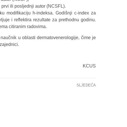
prvi ili posljednji autor (NCSFL).
sku modifikaciju h-indeksa. Godišnji c-index za
ljuje i reflektira rezultate za prethodnu godinu.
rema citiranim radovima.
 naučnik u oblasti dermatovenerologije, čime je
zajednici.
KCUS
SLJEDEĆA
INTERVENTNI TIM RADIOLOGA KCUS-a PO PRVI PUT IZVEO PROCEDURE SKLEROZACIJE KOMPLEKSNIH MALFORMACIJA GLAVE I VRATA