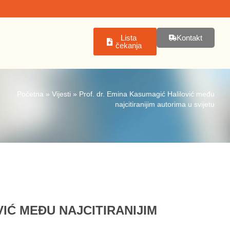
Lista
Kontakt
čekanja
Početna
»
Vijesti
»
Prof. dr. Emina Kasumagić Halilović među
najcitiranijim autorima u svijetu
IĆ MEĐU NAJCITIRANIJIM