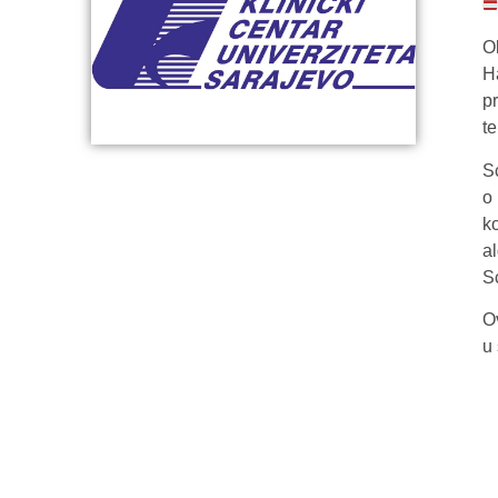
O
H
p
t
S
o
k
a
S
Ov
u