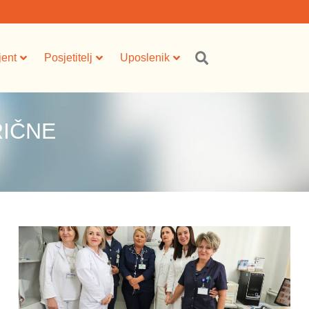
jent
Posjetitelj
Uposlenik
RIČNE