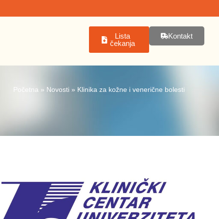
Lista
Kontakt
čekanja
Početna
»
Novosti
»
Klinika za kožne i venerične bolesti