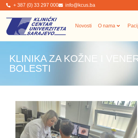
+ 387 (0) 33 297 000
info@kcus.ba
Novosti
O nama
Paci
KLINIKA ZA KOŽNE I VENE
BOLESTI