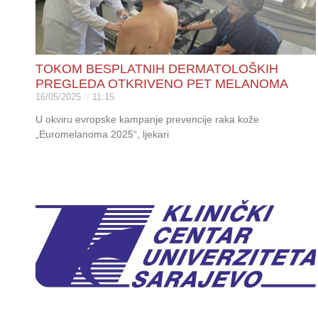
TOKOM BESPLATNIH DERMATOLOŠKIH
PREGLEDA OTKRIVENO PET MELANOMA
16/05/2025
11:15
U okviru evropske kampanje prevencije raka kože
„Euromelanoma 2025“, ljekari