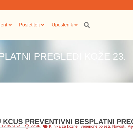
jent
Posjetitelj
Uposlenik
PLATNI PREGLEDI KOŽE 23.
U KCUS PREVENTIVNI BESPLATNI PRE
12.05.2024.
22:46
Klinika za kožne i venerične bolesti
,
Novosti
,
Vij