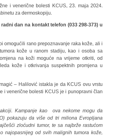
žne i venerične bolesti KCUS, 23. maja 2024.
binetu za dermoskopiju.
ki radni dan na kontakt telefon (033 298-373) u
i omogućili rano prepoznavanje raka kože, ali i
 tumora kože u ranom stadiju, kao i osoba sa
omjena na koži moguće na vrijeme otkriti, od
gleda kože i otkrivanja suspektnih promjena u
umagić – Halilović istakla je da KCUS ovu vrstu
e i venerične bolesti KCUS je i punopravni član
oj akciji. Kampanje kao ova nekome mogu da
) pokazuju da više od tri miliona Evropljana
ajčešći zloćudni tumor, te sa najbrže rastućom
o najopasnijeg od svih malignih tumora kože,