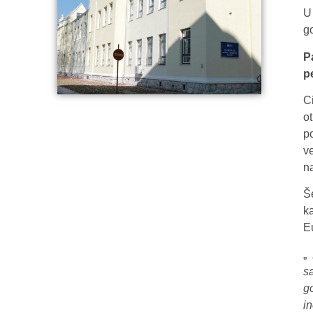
U
g
P
p
C
o
p
v
na
Š
k
E
„
P
s
g
i