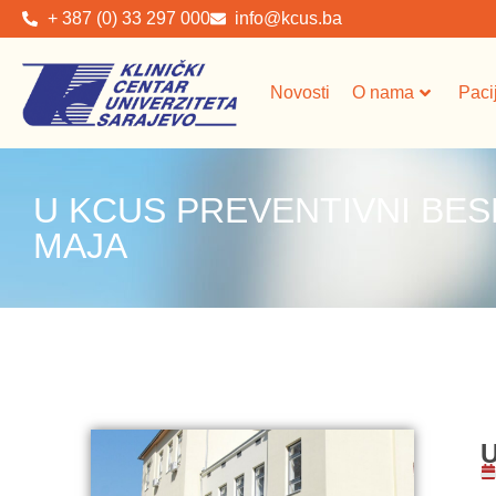
+ 387 (0) 33 297 000
info@kcus.ba
Novosti
O nama
Paci
U KCUS PREVENTIVNI BES
MAJA