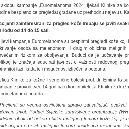
 sklopu kampanje „Euromelanoma 2024“ ljekari Klinike za ko
odine besplatno će pregledat građane uz prethodnu najavu u Ka
acijenti zainteresirani za pregled kože trebaju se javiti sva
eriodu od 14 do 15 sati.
iljevi kampanje Euromelanoma su besplatni pregledi kože koji b
tkrivanje osoba sa melanomom ili drugim oblicima malignih
ovećanim rizikom za oboljevanje. Budući da je uočavanje pr
elikog je značaja educirati javnost o važnosti redovnog pre
jranijoj fazi, kada je i mogućnost izlječenja potpuna.
efica Klinike za kožne i venerične bolesti prof. dr. Emina Kas
ampanje provodi već 14 godina u kontinuitetu, a Klinika za kožn
uromelanoma boarda.
acijenti su veoma osviješteni upravo zahvaljujući ovakv
ačuvaju život
.
Podaci Svjetske zdravstvene organizacije (WHO
odišnje oboli od nekog oblika malignog tumora kože koji je n
ncidencijom od svih malignih tumora. Incidenca melanoma, ka