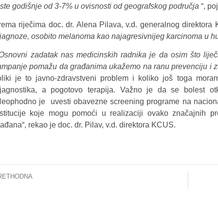
aste godišnje od 3-7% u ovisnosti od geografskog područja
“, po
rema riječima doc. dr. Alena Pilava, v.d. generalnog direktor
ijagnoze, osobito melanoma kao najagresivnijeg karcinoma u hu
 Osnovni zadatak nas medicinskih radnika je da osim što lije
ampanje pomažu da građanima ukažemo na ranu prevenciju i zaš
oliki je to javno-zdravstveni problem i koliko još toga mora
ijagnostika, a pogotovo terapija. Važno je da se bolest otk
eophodno je uvesti obavezne screening programe na nacionalno
nstitucije koje mogu pomoći u realizaciji ovako značajnih pro
ađana“, rekao je doc. dr. Pilav, v.d. direktora KCUS.
RETHODNA
U funkciji najsavremeniji linearni akcelerator – Ubrzo se očekuje instalacija i drugog aparata