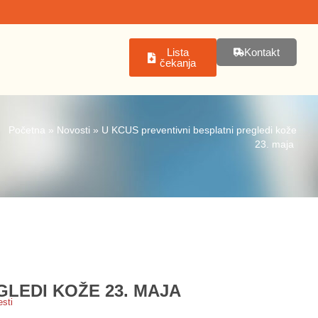
Lista
Kontakt
čekanja
Početna
»
Novosti
»
U KCUS preventivni besplatni pregledi kože
23. maja
GLEDI KOŽE 23. MAJA
esti