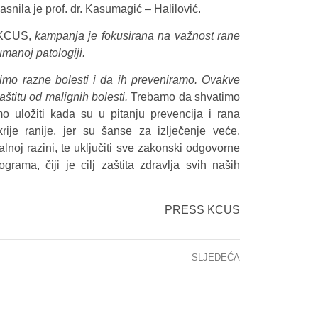
jasnila je prof. dr. Kasumagić – Halilović.
a KCUS,
kampanja je fokusirana na važnost rane
manoj patologiji.
čimo razne bolesti i da ih preveniramo. Ovakve
titu od malignih bolesti.
Trebamo da shvatimo
mo uložiti kada su u pitanju prevencija i rana
rije ranije, jer su šanse za izlječenje veće.
j razini, te uključiti sve zakonski odgovorne
grama, čiji je cilj zaštita zdravlja svih naših
PRESS KCUS
SLJEDEĆA
Završen je 6. kongres nefrologa NefroBiH