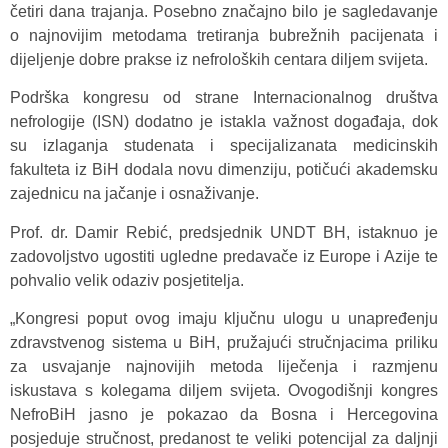
četiri dana trajanja. Posebno značajno bilo je sagledavanje
o najnovijim metodama tretiranja bubrežnih pacijenata i
dijeljenje dobre prakse iz nefroloških centara diljem svijeta.
Podrška kongresu od strane Internacionalnog društva
nefrologije (ISN) dodatno je istakla važnost događaja, dok
su izlaganja studenata i specijalizanata medicinskih
fakulteta iz BiH dodala novu dimenziju, potičući akademsku
zajednicu na jačanje i osnaživanje.
Prof. dr. Damir Rebić, predsjednik UNDT BH, istaknuo je
zadovoljstvo ugostiti ugledne predavače iz Europe i Azije te
pohvalio velik odaziv posjetitelja.
„Kongresi poput ovog imaju ključnu ulogu u unapređenju
zdravstvenog sistema u BiH, pružajući stručnjacima priliku
za usvajanje najnovijih metoda liječenja i razmjenu
iskustava s kolegama diljem svijeta. Ovogodišnji kongres
NefroBiH jasno je pokazao da Bosna i Hercegovina
posjeduje stručnost, predanost te veliki potencijal za daljnji