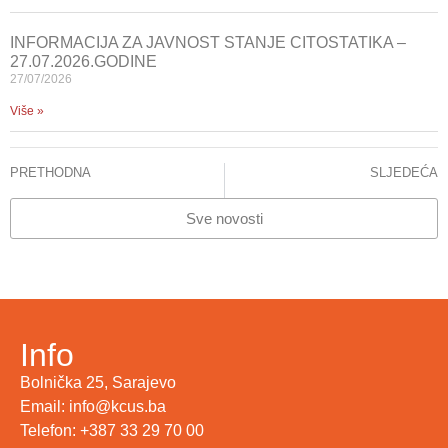
INFORMACIJA ZA JAVNOST STANJE CITOSTATIKA –
27.07.2026.GODINE
27/07/2026
Više »
PRETHODNA
SLJEDEĆA
U KCUS preventivni besplatni pregledi kože 23. maja
PORUKA 16.PEDIJATRIJSKE ŠKOLE: IMUNIZACIJOM SPAŠAVAMO ŽIVOTE NAŠE DJECE
Sve novosti
Info
Bolnička 25, Sarajevo
Email: info@kcus.ba
Telefon: +387 33 29 70 00