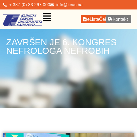
+ 387 (0) 33 297 000
info@kcus.ba
eListaČekanja
Kontakt
ZAVRŠEN JE 6. KONGRES
NEFROLOGA NEFROBIH