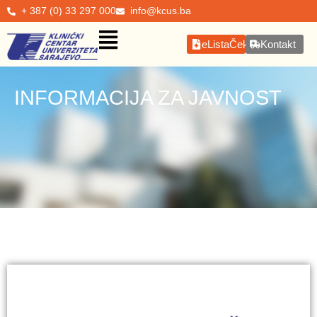
+ 387 (0) 33 297 000
info@kcus.ba
eListaČekanja
Kontakt
INFORMACIJA ZA JAVNOST