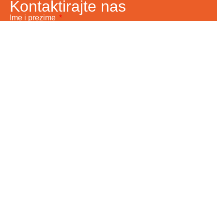
Kontaktirajte nas
Ime i prezime
Vaš email
Telefon
Poruka
Pošalji