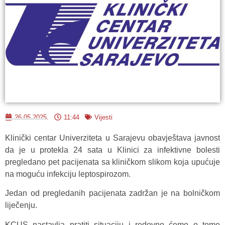
26.05.2025.
11:44
Vijesti
Klinički centar Univerziteta u Sarajevu obavještava javnost
da je u protekla 24 sata u Klinici za infektivne bolesti
pregledano pet pacijenata sa kliničkom slikom koja upućuje
na moguću infekciju leptospirozom.
Jedan od pregledanih pacijenata zadržan je na bolničkom
liječenju.
KCUS nastavlja pratiti situaciju i redovno ćemo o tome