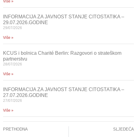
Više »
INFORMACIJA ZA JAVNOST STANJE CITOSTATIKA –
29.07.2026.GODINE
29/07/2026
Više »
KCUS i bolnica Charité Berlin: Razgovori o strateškom
partnerstvu
28/07/2026
Više »
INFORMACIJA ZA JAVNOST STANJE CITOSTATIKA –
27.07.2026.GODINE
27/07/2026
Više »
PRETHODNA
SLJEDEĆA
Javno izvinjenje tužiteljima
Prof.dr. Konstantinos Papadopoulos održao predavanja i radionice u KCUS-u