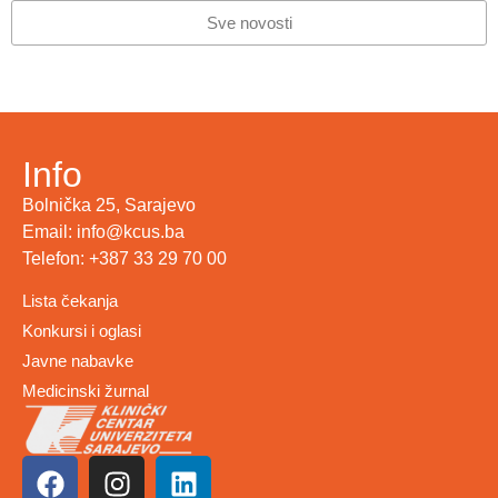
Sve novosti
Info
Bolnička 25, Sarajevo
Email: info@kcus.ba
Telefon: +387 33 29 70 00
Lista čekanja
Konkursi i oglasi
Javne nabavke
Medicinski žurnal