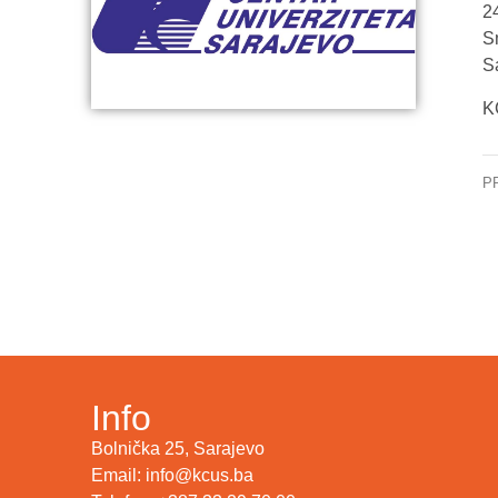
2
S
S
K
P
Ne
Info
Bolnička 25, Sarajevo
Email: info@kcus.ba