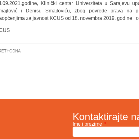
4.09.2021.godine, Klinički centar Univerziteta u Sarajevu upu
majlović i Denisu Smajloviću, zbog povrede prava na priv
aopćenjima za javnost KCUS od 18. novembra 2019. godine i o
CUS
RETHODNA
w QuickMIC® agreement signed for routine use in Bosnia and Herzegovina
Kontaktirajte n
Ime i prezime