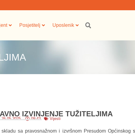
jent
Posjetitelj
Uposlenik
LJIMA
AVNO IZVINJENJE TUŽITELJIMA
26.05.2025.
09:43
Vijesti
 skladu sa pravosnažnom i izvršnom Presudom Općinskog s