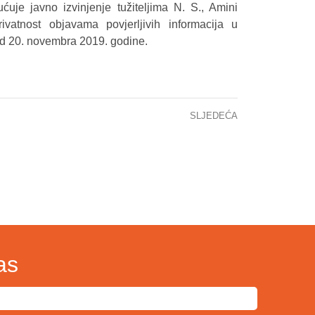
ćuje javno izvinjenje tužiteljima N. S., Amini
atnost objavama povjerljivih informacija u
d 20. novembra 2019. godine.
SLJEDEĆA
Informacija za javnost
as