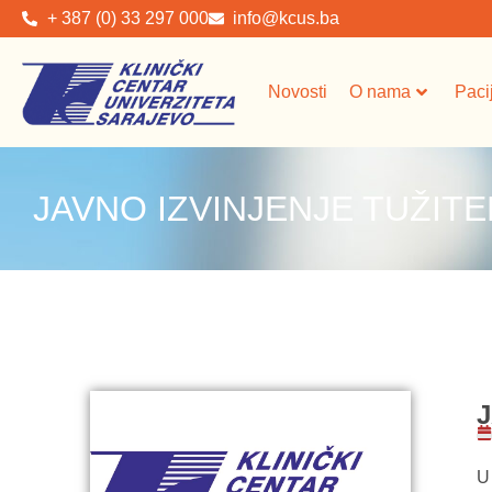
+ 387 (0) 33 297 000
info@kcus.ba
Novosti
O nama
Paci
JAVNO IZVINJENJE TUŽITE
J
U