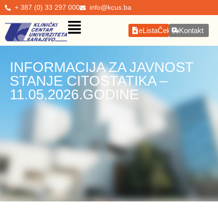
+ 387 (0) 33 297 000
info@kcus.ba
eListaČekanja
Kontakt
INFORMACIJA ZA JAVNOST
STANJE CITOSTATIKA –
11.05.2026.GODINE