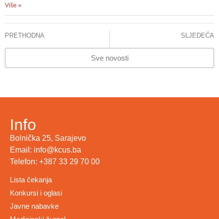
Više »
PRETHODNA
SLJEDEĆA
KCUS tim s profesorom Hervéom Dutauom: uvođenje kompletnog opusa interventne bronhologije u KCUS
Selma Šabanagić-Hajrić , Psihičke i kognitivne smetnje kod oboljelih od multiple skleroze, 2023
Sve novosti
Info
Bolnička 25, Sarajevo
Email: info@kcus.ba
Telefon: +387 33 29 70 00
Lista čekanja
Konkursi i oglasi
Javne nabavke