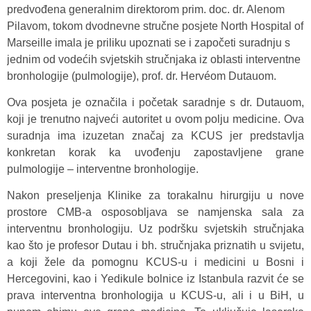
predvođena generalnim direktorom prim. doc. dr. Alenom
Pilavom, tokom dvodnevne stručne posjete North Hospital of
Marseille imala je priliku upoznati se i započeti suradnju s
jednim od vodećih svjetskih stručnjaka iz oblasti interventne
bronhologije (pulmologije), prof. dr. Hervéom Dutauom.
Ova posjeta je označila i početak saradnje s dr. Dutauom,
koji je trenutno najveći autoritet u ovom polju medicine. Ova
suradnja ima izuzetan značaj za KCUS jer predstavlja
konkretan korak ka uvođenju zapostavljene grane
pulmologije – interventne bronhologije.
Nakon preseljenja Klinike za torakalnu hirurgiju u nove
prostore CMB-a osposobljava se namjenska sala za
interventnu bronhologiju. Uz podršku svjetskih stručnjaka
kao što je profesor Dutau i bh. stručnjaka priznatih u svijetu,
a koji žele da pomognu KCUS-u i medicini u Bosni i
Hercegovini, kao i Yedikule bolnice iz Istanbula razvit će se
prava interventna bronhologija u KCUS-u, ali i u BiH, u