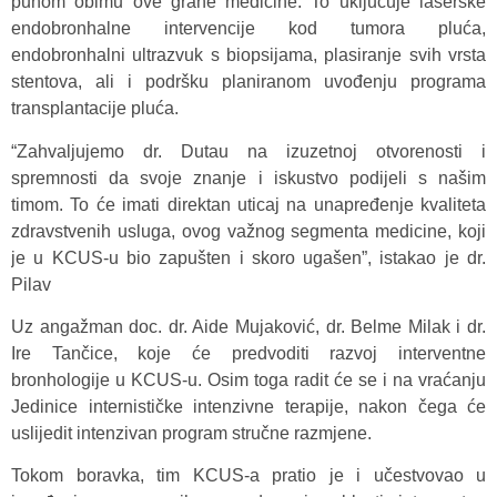
punom obimu ove grane medicine. To uključuje laserske
endobronhalne intervencije kod tumora pluća,
endobronhalni ultrazvuk s biopsijama, plasiranje svih vrsta
stentova, ali i podršku planiranom uvođenju programa
transplantacije pluća.
“Zahvaljujemo dr. Dutau na izuzetnoj otvorenosti i
spremnosti da svoje znanje i iskustvo podijeli s našim
timom. To će imati direktan uticaj na unapređenje kvaliteta
zdravstvenih usluga, ovog važnog segmenta medicine, koji
je u KCUS-u bio zapušten i skoro ugašen”, istakao je dr.
Pilav
Uz angažman doc. dr. Aide Mujaković, dr. Belme Milak i dr.
Ire Tančice, koje će predvoditi razvoj interventne
bronhologije u KCUS-u. Osim toga radit će se i na vraćanju
Jedinice internističke intenzivne terapije, nakon čega će
uslijedit intenzivan program stručne razmjene.
Tokom boravka, tim KCUS-a pratio je i učestvovao u