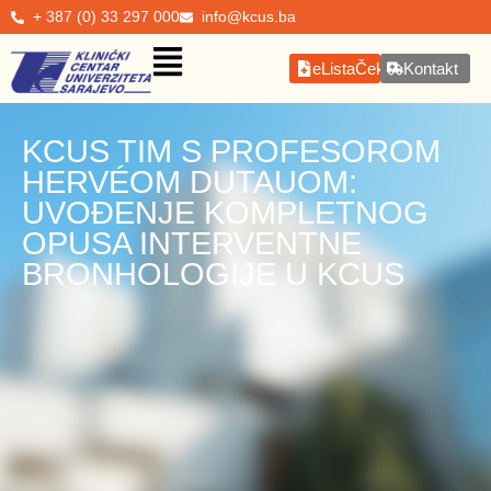
+ 387 (0) 33 297 000
info@kcus.ba
eListaČekanja
Kontakt
KCUS TIM S PROFESOROM
HERVÉOM DUTAUOM:
UVOĐENJE KOMPLETNOG
OPUSA INTERVENTNE
BRONHOLOGIJE U KCUS