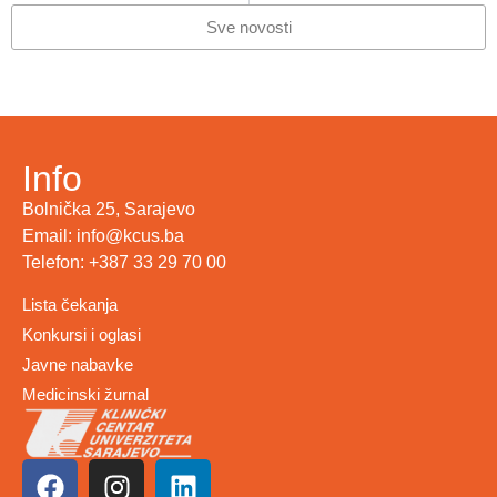
Sve novosti
Info
Bolnička 25, Sarajevo
Email: info@kcus.ba
Telefon: +387 33 29 70 00
Lista čekanja
Konkursi i oglasi
Javne nabavke
Medicinski žurnal