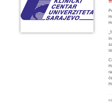
P
H
H
„
i
s
is
C
H
r
ć
H
P
U 