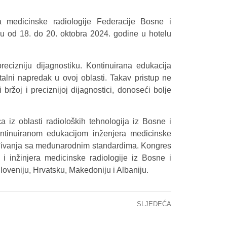
 medicinske radiologije Federacije Bosne i
du od 18. do 20. oktobra 2024. godine u hotelu
recizniju dijagnostiku. Kontinuirana edukacija
talni napredak u ovoj oblasti. Takav pristup ne
ržoj i preciznijoj dijagnostici, donoseći bolje
a iz oblasti radioloških tehnologija iz Bosne i
ontinuiranom edukacijom inženjera medicinske
klađivanja sa međunarodnim standardima. Kongres
 i inžinjera medicinske radiologije iz Bosne i
loveniju, Hrvatsku, Makedoniju i Albaniju.
SLJEDEĆA
KLINIKA ZA RADIOLOGIJU KCUS-A: ZNAČAJNO UNAPRIJEĐENA INTERVENTNA RADIOLOGIJA