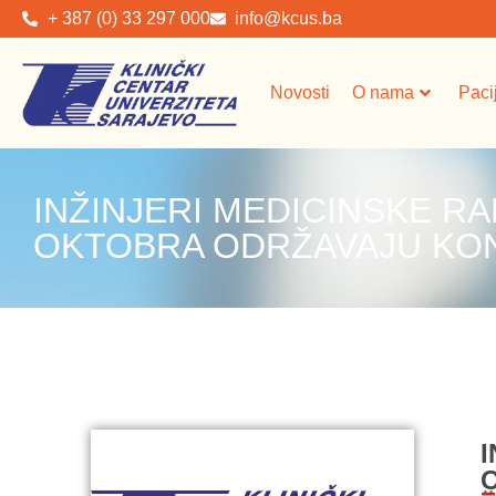
+ 387 (0) 33 297 000
info@kcus.ba
Novosti
O nama
Paci
INŽINJERI MEDICINSKE RA
OKTOBRA ODRŽAVAJU KO