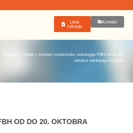
Lista
Kontakt
čekanja
Početna
»
Vijesti
»
Inžinjeri medicinske radiologije FBH od do 20.
oktobra održavaju kongres
FBH OD DO 20. OKTOBRA