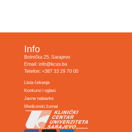
Info
Bolnička 25, Sarajevo
Email: info@kcus.ba
Telefon: +387 33 29 70 00
Lista čekanja
Konkursi i oglasi
Javne nabavke
Medicinski žurnal