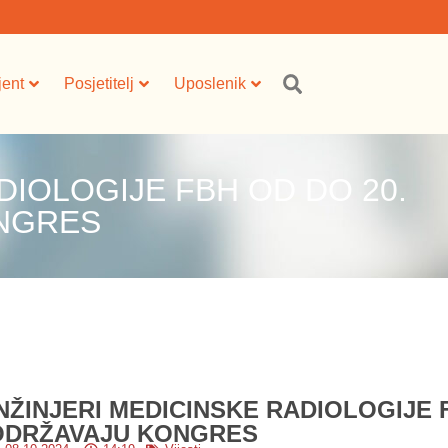
jent
Posjetitelj
Uposlenik
DIOLOGIJE FBH OD DO 20.
NGRES
INŽINJERI MEDICINSKE RADIOLOGIJE 
ODRŽAVAJU KONGRES