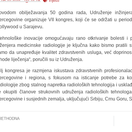
08.10.2024.
14:19
Vijesti
ovodom obilježavanja 50 godina rada, Udruženje inžinjera
ercegovine organizuje VII kongres, koji će se održati u perio
ollywood u Sarajevu.
Tehnološke inovacije omogućavaju rano otkrivanje bolesti i p
nženjera medicinske radiologije je ključna kako bismo pratili s
amo da unapređuje kvalitet zdravstvenih usluga, već doprinosi b
hode liječenja“, poručili su iz Udruženja.
ilj kongresa je razmjena iskustava zdravstvenih profesionalac
ercegovine i regiona, s fokusom na isticanje potrebe za k
adiologije zbog stalnog napretka radioloških tehnologija i us
e okupiti članove strukovnih udruženja radioloških tehnologa
ercegovine i susjednih zemalja, uključujući Srbiju, Crnu Goru, S
RETHODNA
novembru planirane tri interventne procedure sa koarktacijom aorte kod djece