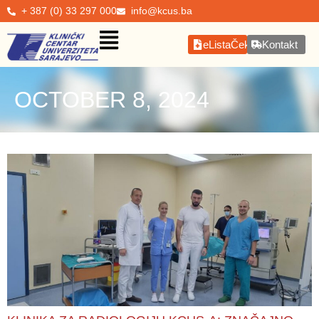
+ 387 (0) 33 297 000
info@kcus.ba
eListaČekanja
Kontakt
OCTOBER 8, 2024