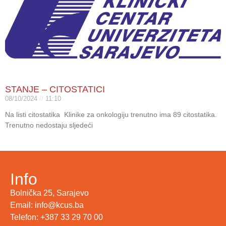
STANJE – CITOSTATICI
08/10/2024
11:10
Na listi citostatika Klinike za onkologiju trenutno ima 89 citostatika.
Trenutno nedostaju sljedeći
Info
Bolnička 25, Sarajevo
Email: info@kcus.ba
Telefon: +387 33 29 70 00