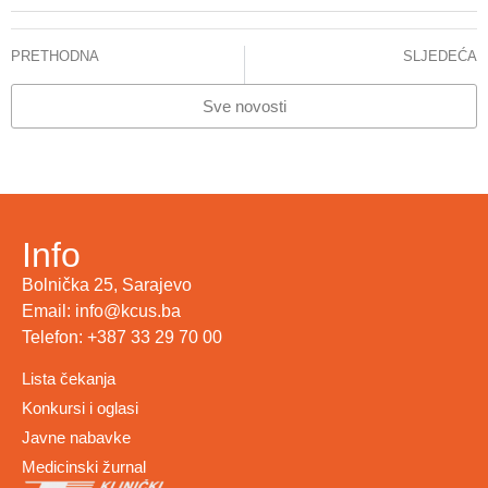
PRETHODNA
SLJEDEĆA
KCUS 10. oktobra obilježava Svjetski dan mentalnog zdravlja
U novembru planirane tri interventne procedure sa koarktacijom aorte kod djece
Sve novosti
Info
Bolnička 25, Sarajevo
Email: info@kcus.ba
Telefon: +387 33 29 70 00
Lista čekanja
Konkursi i oglasi
Javne nabavke
Medicinski žurnal