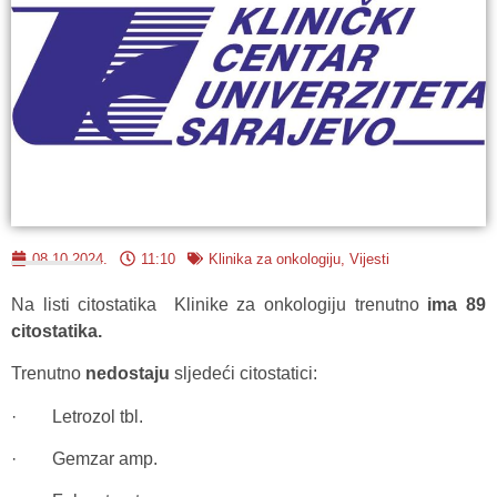
08.10.2024.
11:10
Klinika za onkologiju
,
Vijesti
Na listi citostatika Klinike za onkologiju trenutno
ima 89
citostatika.
Trenutno
nedostaju
sljedeći citostatici:
· Letrozol tbl.
· Gemzar amp.