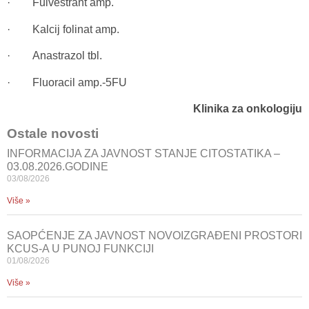
· Fulvestrant amp.
· Kalcij folinat amp.
· Anastrazol tbl.
· Fluoracil amp.-5FU
Klinika za onkologiju
Ostale novosti
INFORMACIJA ZA JAVNOST STANJE CITOSTATIKA –
03.08.2026.GODINE
03/08/2026
Više »
SAOPĆENJE ZA JAVNOST NOVOIZGRAĐENI PROSTORI
KCUS-A U PUNOJ FUNKCIJI
01/08/2026
Više »