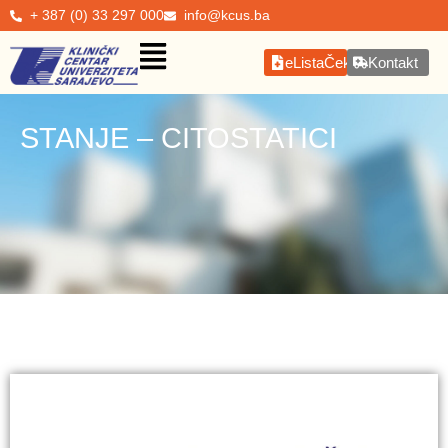
+ 387 (0) 33 297 000
info@kcus.ba
eListaČekanja
Kontakt
STANJE – CITOSTATICI