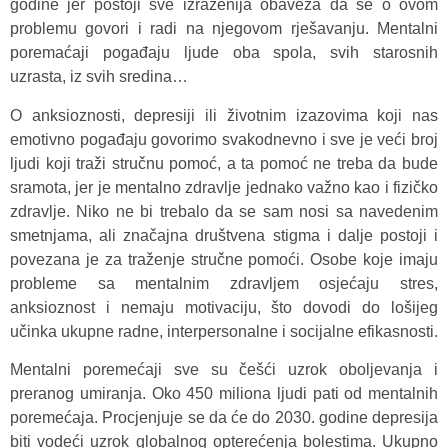
godine jer postoji sve izraženija obaveza da se o ovom
problemu govori i radi na njegovom rješavanju. Mentalni
poremaćaji pogađaju ljude oba spola, svih starosnih
uzrasta, iz svih sredina…
O anksioznosti, depresiji ili životnim izazovima koji nas
emotivno pogađaju govorimo svakodnevno i sve je veći broj
ljudi koji traži stručnu pomoć, a ta pomoć ne treba da bude
sramota, jer je mentalno zdravlje jednako važno kao i fizičko
zdravlje. Niko ne bi trebalo da se sam nosi sa navedenim
smetnjama, ali značajna društvena stigma i dalje postoji i
povezana je za traženje stručne pomoći. Osobe koje imaju
probleme sa mentalnim zdravljem osjećaju stres,
anksioznost i nemaju motivaciju, što dovodi do lošijeg
učinka ukupne radne, interpersonalne i socijalne efikasnosti.
Mentalni poremećaji sve su češći uzrok oboljevanja i
preranog umiranja. Oko 450 miliona ljudi pati od mentalnih
poremećaja. Procjenjuje se da će do 2030. godine depresija
biti vodeći uzrok globalnog opterećenja bolestima. Ukupno