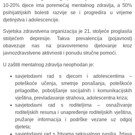
10-20% djece ima poremećaj mentalnog zdravlja, a 50%
psihijatrijskih bolesti razvije se i progredira u vrijeme
djetinjstva i adolescencije.
Svjetska zdravstvena organizacija je 21. stoljeće proglasila
stoljećem depresije. Takva prevalencija (pojavnost)
obavezuje nas na pravovremeno djelovanje kroz
javnozdravstvene aktivnosti i ponudu stručne pomoći.
U zaštiti mentalnog zdravlja neophodan je:
savjetodavni rad s djecom i adolescentima –
poteškoće učenja, smetnje ponašanja, poteškoće
prilagodbe, poboljšanje socijalnih i komunikacijskih
vještina, prevladavanje strahova, adolescentna kriza;
savjetodavni rad s roditeljima – osnaživanje
roditeljskih resursa i unapređenje roditeljskih vještina,
pružanje informacija i podrške vezane uz odgoj
djeteta;
savjetodavni rad s žrtvama seksualnog nasilja, žrtava