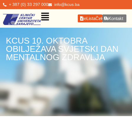
+ 387 (0) 33 297 000
info@kcus.ba
eListaČekanja
Kontakt
KCUS 10. OKTOBRA
OBILJEŽAVA SVJETSKI DAN
MENTALNOG ZDRAVLJA