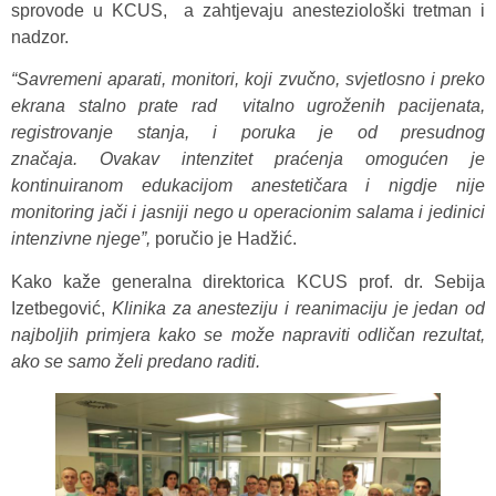
sprovode u KCUS, a zahtjevaju anesteziološki tretman i
nadzor.
“Savremeni aparati, monitori, koji zvučno, svjetlosno i preko
ekrana stalno prate rad vitalno u
groženih pacijenata,
registrovanje stanja,
i po
ruka je od presudnog
značaja.
Ovakav intenzitet praćenja
omogućen je
kontinuiranom edukacijom anestetičara
i nigdje
nije
monitoring jači i jasniji nego u operacionim salama i jedinici
intenzivne njege”,
poručio je Hadžić.
Kako kaže generalna direktorica KCUS prof. dr. Sebija
Izetbegović,
Klinika za anesteziju i reanimaciju je jedan od
najboljih primjera kako se može napraviti odličan rezultat,
ako se samo želi predano raditi.