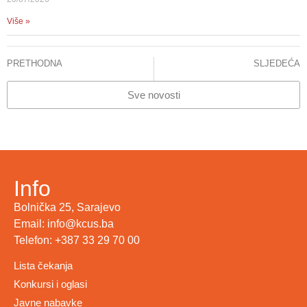
Više »
PRETHODNA
SLJEDEĆA
Obilježen Svjetski dan anestezije
NOVE DIJAGNOSTIČKO/TERAPEUTSKE PROCEDURE/METODE U 2018.GODINI
Sve novosti
Info
Bolnička 25, Sarajevo
Email: info@kcus.ba
Telefon: +387 33 29 70 00
Lista čekanja
Konkursi i oglasi
Javne nabavke