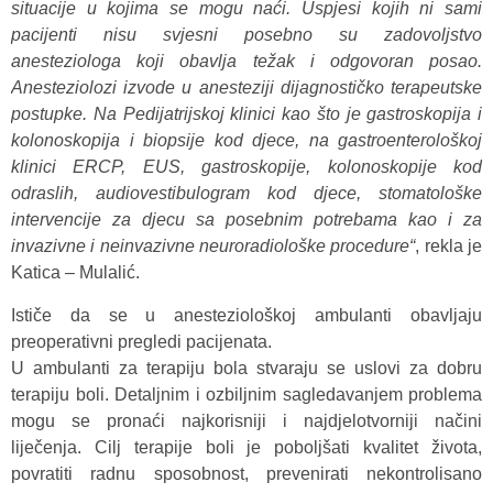
situacije u kojima se mogu naći. Uspjesi kojih ni sami
pacijenti nisu svjesni posebno su zadovoljstvo
anesteziologa koji obavlja težak i odgovoran posao.
Anesteziolozi izvode u anesteziji dijagnostičko terapeutske
postupke. Na Pedijatrijskoj klinici kao što je gastroskopija i
kolonoskopija i biopsije kod djece, na gastroenterološkoj
klinici ERCP, EUS, gastroskopije, kolonoskopije kod
odraslih, audiovestibulogram kod djece, stomatološke
intervencije za djecu sa posebnim potrebama kao i za
invazivne i neinvazivne neuroradiološke procedure“
, rekla je
Katica – Mulalić.
Ističe da se u anesteziološkoj ambulanti obavljaju
preoperativni pregledi pacijenata.
U ambulanti za terapiju bola stvaraju se uslovi za dobru
terapiju boli. Detaljnim i ozbiljnim sagledavanjem problema
mogu se pronaći najkorisniji i najdjelotvorniji načini
liječenja. Cilj terapije boli je poboljšati kvalitet života,
povratiti radnu sposobnost, prevenirati nekontrolisano