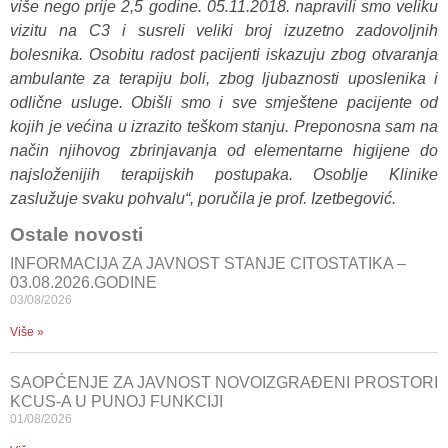
više nego prije 2,5 godine. 05.11.2018. napravili smo veliku
vizitu na C3 i susreli veliki broj izuzetno zadovoljnih
bolesnika. Osobitu radost pacijenti iskazuju zbog otvaranja
ambulante za terapiju boli, zbog ljubaznosti uposlenika i
odlične usluge. Obišli smo i sve smještene pacijente od
kojih je većina u izrazito teškom stanju. Preponosna sam na
način njihovog zbrinjavanja od elementarne higijene do
najsloženijih terapijskih postupaka. Osoblje Klinike
zaslužuje svaku pohvalu“, poručila je prof. Izetbegović.
Ostale novosti
INFORMACIJA ZA JAVNOST STANJE CITOSTATIKA –
03.08.2026.GODINE
03/08/2026
Više »
SAOPĆENJE ZA JAVNOST NOVOIZGRAĐENI PROSTORI
KCUS-A U PUNOJ FUNKCIJI
01/08/2026