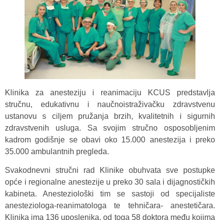
Klinika za anesteziju i reanimaciju KCUS predstavlja
stručnu, edukativnu i naučnoistraživačku zdravstvenu
ustanovu s ciljem pružanja brzih, kvalitetnih i sigurnih
zdravstvenih usluga. Sa svojim stručno osposobljenim
kadrom godišnje se obavi oko 15.000 anestezija i preko
35.000 ambulantnih pregleda.
Svakodnevni stručni rad Klinike obuhvata sve postupke
opće i regionalne anestezije u preko 30 sala i dijagnostičkih
kabineta. Anesteziološki tim se sastoji od specijaliste
anesteziologa-reanimatologa te tehničara- anestetičara.
Klinika ima 136 uposlenika, od toga 58 doktora među kojima