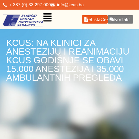
+ 387 (0) 33 297 000
info@kcus.ba
eListaČekanja
Kontakt
KCUS: NA KLINICI ZA
ANESTEZIJU I REANIMACIJU
KCUS GODIŠNJE SE OBAVI
15.000 ANESTEZIJA I 35.000
AMBULANTNIH PREGLEDA