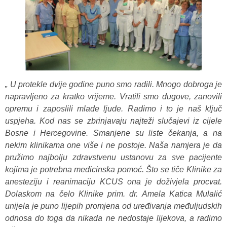
„ U protekle dvije godine puno smo radili. Mnogo dobroga je
napravljeno za kratko vrijeme. Vratili smo dugove, zanovili
opremu i zaposlili mlade ljude. Radimo i to je naš ključ
uspjeha. Kod nas se
zbrinjavaju najteži slučajevi iz cijele
Bosne i Hercegovine. Smanjene su liste čekanja, a na
nekim klinikama one više i ne postoje. Naša namjera je da
pružimo najbolju zdravstvenu ustanovu za sve pacijente
kojima je potrebna medicinska pomoć. Što se tiče Klinike za
anesteziju i reanimaciju KCUS ona je doživjela procvat.
Dolaskom na čelo Klinike prim. dr. Amela Katica Mulalić
unijela je puno lijepih promjena od uređivanja međuljudskih
odnosa do toga da nikada ne nedostaje lijekova, a radimo