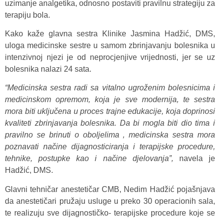
uzimanje analgetika, odnosno postaviti pravilnu strategiju za
terapiju bola.
Kako kaže glavna sestra Klinike Jasmina Hadžić, DMS,
uloga medicinske sestre u samom zbrinjavanju bolesnika u
intenzivnoj njezi je od neprocjenjive vrijednosti, jer se uz
bolesnika nalazi 24 sata.
“Medicinska sestra radi sa vitalno ugroženim bolesnicima i
medicinskom opremom, koja je sve modernija, te sestra
mora biti uključena u proces trajne edukacije, koja doprinosi
kvaliteti zbrinjavanja bolesnika. Da bi mogla biti dio tima i
pravilno se brinuti o oboljelima , medicinska sestra mora
pozn
avati načine dijagnosticiranja i
terapijske procedure,
tehnike, postupke kao i načine djelovanja”,
navela je
Hadžić, DMS.
Glavni tehničar anestetičar CMB, Nedim Hadžić pojašnjava
da anestetičari pružaju usluge u preko 30 operacionih sala,
te realizuju sve dijagnostičko- terapijske procedure koje se