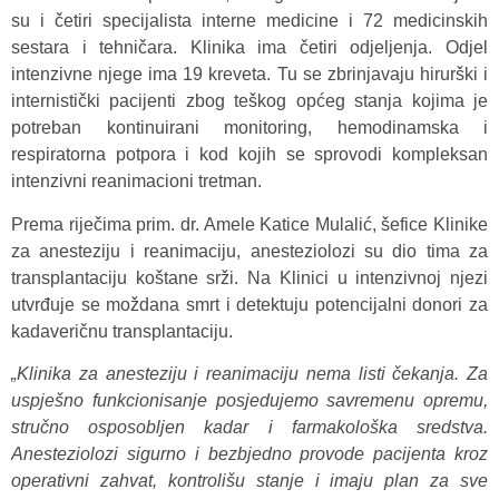
su i četiri specijalista interne medicine i 72 medicinskih
sestara i tehničara. Klinika ima četiri odjeljenja. Odjel
intenzivne njege ima 19 kreveta. Tu se zbrinjavaju hirurški i
internistički pacijenti zbog teškog općeg stanja kojima je
potreban kontinuirani monitoring, hemodinamska i
respiratorna potpora i kod kojih se sprovodi kompleksan
intenzivni reanimacioni tretman.
Prema riječima prim. dr. Amele Katice Mulalić, šefice Klinike
za anesteziju i reanimaciju, anesteziolozi su dio tima za
transplantaciju koštane srži. Na Klinici u intenzivnoj njezi
utvrđuje se moždana smrt i detektuju potencijalni donori za
kadaveričnu transplantaciju.
„Klinika za anesteziju i reanimaciju nema listi čekanja. Za
uspješno funkcionisanje posjedujemo savremenu opremu,
stručno osposobljen kadar i farmakološka sredstva.
Anesteziolozi sigurno i bezbjedno provode pacijenta kroz
operativni zahvat, kontrolišu stanje i imaju plan za sve