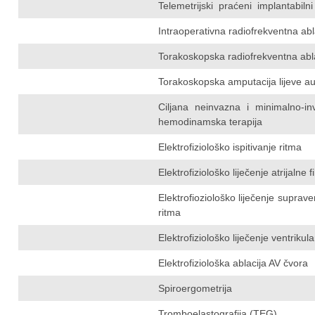
Telemetrijski praćeni implantabilni 
Intraoperativna radiofrekventna abla
Torakoskopska radiofrekventna abl
Torakoskopska amputacija lijeve au
Ciljana neinvazna i minimalno-in
hemodinamska terapija
Elektrofiziološko ispitivanje ritma
Elektrofiziološko liječenje atrijalne fi
Elektrofioziološko liječenje suprav
ritma
Elektrofiziološko liječenje ventrik
Elektrofiziološka ablacija AV čvora
Spiroergometrija
Tromboelastografija (TEG)