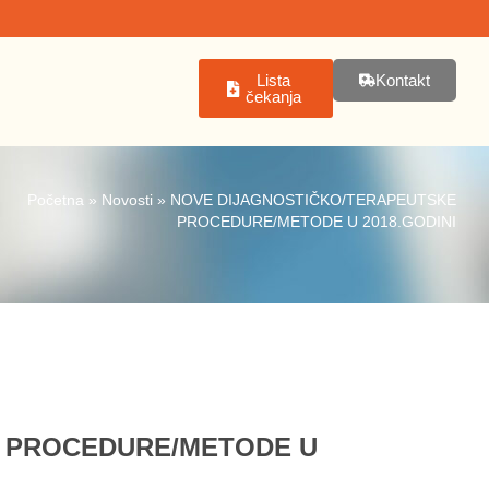
Lista
Kontakt
čekanja
Početna
»
Novosti
»
NOVE DIJAGNOSTIČKO/TERAPEUTSKE
PROCEDURE/METODE U 2018.GODINI
 PROCEDURE/METODE U