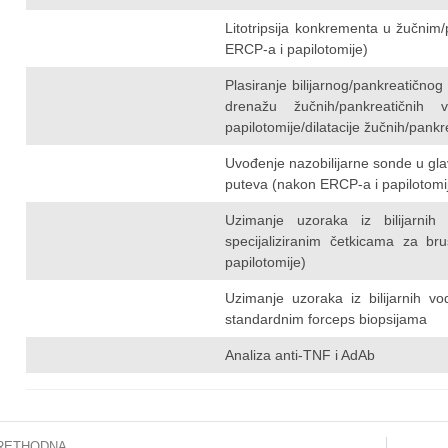
Litotripsija konkrementa u žučnim
ERCP-a i papilotomije)
Plasiranje bilijarnog/pankreatičnog
drenažu žučnih/pankreatičnih
papilotomije/dilatacije žučnih/pank
Uvođenje nazobilijarne sonde u gla
puteva (nakon ERCP-a i papilotomi
Uzimanje uzoraka iz bilijarnih
specijaliziranim četkicama za br
papilotomije)
Uzimanje uzoraka iz bilijarnih vo
standardnim forceps biopsijama
Analiza anti-TNF i AdAb
RETHODNA