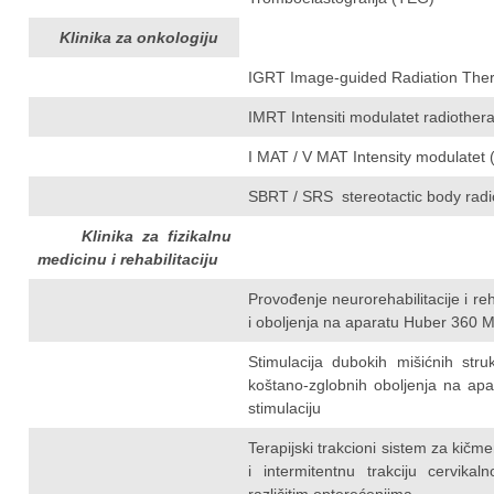
Klinika za onkologiju
IGRT Image-guided Radiation The
IMRT Intensiti modulatet radiother
I MAT / V MAT Intensity modulatet 
SBRT / SRS stereotactic body radi
Klinika za fizikalnu
medicinu i rehabilitaciju
Provođenje neurorehabilitacije i re
i oboljenja na aparatu Huber 360 
Stimulacija dubokih mišićnih struk
koštano-zglobnih oboljenja na ap
stimulaciju
Terapijski trakcioni sistem za kič
i intermitentnu trakciju cervik