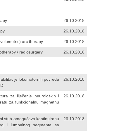
rapy
26.10.2018
apy
26.10.2018
(volumetric) arc therapy
26.10.2018
otherapy / radiosurgery
26.10.2018
habilitacije lokomotornih povreda
26.10.2018
MD
tura za liječenje neuroloških i
26.10.2018
aratu za funkcionalnu magnetnu
meni stub omogućava kontinuiranu
26.10.2018
alnog i lumbalnog segmenta sa