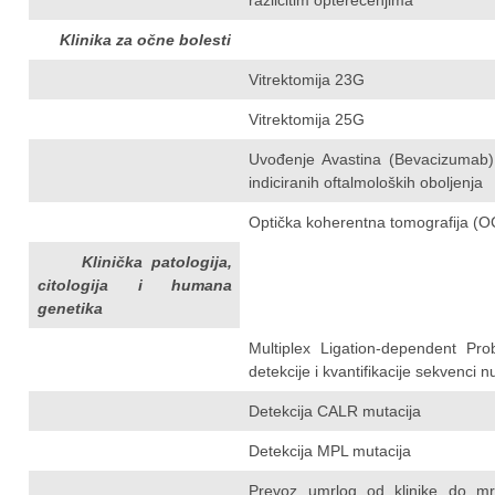
različitim opterećenjima
Klinika za očne bolesti
Vitrektomija 23G
Vitrektomija 25G
Uvođenje Avastina (Bevacizumab) 
indiciranih oftalmoloških oboljenja
Optička koherentna tomografija (O
Klinička patologija,
citologija i humana
genetika
Multiplex Ligation-dependent Pro
detekcije i kvantifikacije sekvenci n
Detekcija CALR mutacija
Detekcija MPL mutacija
Prevoz umrlog od klinike do mr