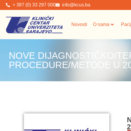
+ 387 (0) 33 297 000
info@kcus.ba
Novosti
O nama
Paci
NOVE DIJAGNOSTIČKO/T
PROCEDURE/METODE U 20
2