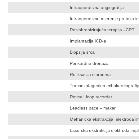
Intraoperativna angiografija
Intraoperativno mjerenje protoka kr
Resinhronizirajuća terapija –CRT
Implantacija ICD-a
Biopsija srca
Perikardna drenaža
Refiksacija sternuma
Transezofagealna echokardiografij
Reveal loop recorder
Leadless pace – maker
Mehanička ekstrakcija elektroda im
Laserska ekstrakcija elektroda impl