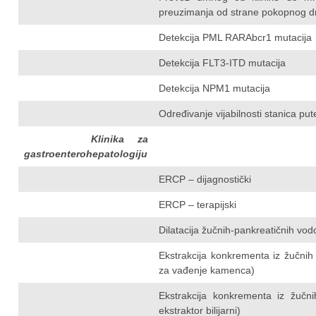
preuzimanja od strane pokopnog d
Detekcija PML RARAbcr1 mutacija
Detekcija FLT3-ITD mutacija
Detekcija NPM1 mutacija
Određivanje vijabilnosti stanica pu
Klinika za
gastroenterohepatologiju
ERCP – dijagnostički
ERCP – terapijski
Dilatacija žučnih-pankreatičnih vo
Ekstrakcija konkrementa iz žučnih
za vađenje kamenca)
Ekstrakcija konkrementa iz žučni
ekstraktor bilijarni)