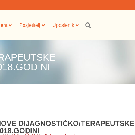
jent
Posjetitelj
Uposlenik
ERAPEUTSKE
18.GODINI
NOVE DIJAGNOSTIČKO/TERAPEUTSKE
018.GODINI