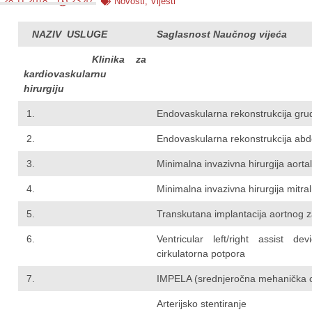
28.11.2018.
23:47
Novosti
,
Vijesti
NAZIV USLUGE
Saglasnost Naučnog vijeća
Klinika za
kardiovaskularnu
hirurgiju
1.
Endovaskularna rekonstrukcija gr
2.
Endovaskularna rekonstrukcija ab
3.
Minimalna invazivna hirurgija aorta
4.
Minimalna invazivna hirurgija mitra
5.
Transkutana implantacija aortnog z
6.
Ventricular left/right assist 
cirkulatorna potpora
7.
IMPELA (srednjeročna mehanička ci
Arterijsko stentiranje