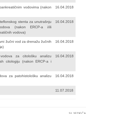
/pankreatičnim vodovima (nakon
16.04.2018
 teflonskog stenta za unutrašnju
16.04.2018
 vodova (nakon ERCP-a i/ili
reatičnih vodova)
vni žučni vod za drenažu žučnih
16.04.2018
je)
 vodova za citološku analizu
16.04.2018
ush citologiju (nakon ERCP-a i
dova za patohistološku analizu
16.04.2018
11.07.2018
SLJEDEĆA