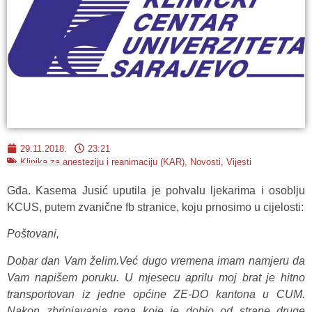
29.11.2018.
23:21
Klinika za anesteziju i reanimaciju (KAR)
,
Novosti
,
Vijesti
Gđa. Kasema Jusić uputila je pohvalu ljekarima i osoblju
KCUS, putem zvanične fb stranice, koju prnosimo u cijelosti:
Poštovani,
Dobar dan Vam želim.Već dugo vremena imam namjeru da
Vam napišem poruku. U mjesecu aprilu moj brat je hitno
transportovan iz jedne općine ZE-DO kantona u CUM.
Nakon zbrinjavanja rana koje je dobio od strane druge