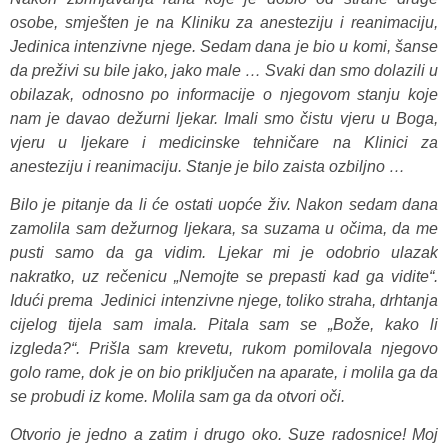
osobe, smješten je na Kliniku za anesteziju i reanimaciju,
Jedinica intenzivne njege. Sedam dana je bio u komi, šanse
da preživi su bile jako, jako male … Svaki dan smo dolazili u
obilazak, odnosno po informacije o njegovom stanju koje
nam je davao dežurni ljekar. Imali smo čistu vjeru u Boga,
vjeru u ljekare i medicinske tehničare na Klinici za
anesteziju i reanimaciju. Stanje je bilo zaista ozbiljno …
Bilo je pitanje da li će ostati uopće živ. Nakon sedam dana
zamolila sam dežurnog ljekara, sa suzama u očima, da me
pusti samo da ga vidim. Ljekar mi je odobrio ulazak
nakratko, uz rečenicu „Nemojte se prepasti kad ga vidite“.
Idući prema Jedinici intenzivne njege, toliko straha, drhtanja
cijelog tijela sam imala. Pitala sam se „Bože, kako li
izgleda?“. Prišla sam krevetu, rukom pomilovala njegovo
golo rame, dok je on bio priključen na aparate, i molila ga da
se probudi iz kome. Molila sam ga da otvori oči.
Otvorio je jedno a zatim i drugo oko. Suze radosnice! Moj