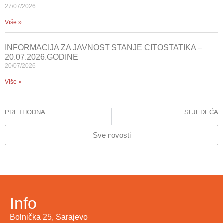
27/07/2026
Više »
INFORMACIJA ZA JAVNOST STANJE CITOSTATIKA –
20.07.2026.GODINE
20/07/2026
Više »
PRETHODNA
SLJEDEĆA
NOVE DIJAGNOSTIČKO/TERAPEUTSKE PROCEDURE/METODE U 2018.GODINI
ŠEFOVI KATEDRI KCUS JAVNO ODGOVARAJU ŠKRIJELJU
Sve novosti
Info
Bolnička 25, Sarajevo