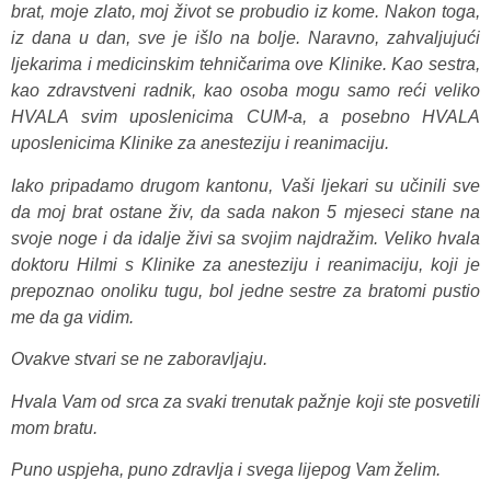
brat, moje zlato, moj život se probudio iz kome. Nakon toga,
iz dana u dan, sve je išlo na bolje. Naravno, zahvaljujući
ljekarima i medicinskim tehničarima ove Klinike. Kao sestra,
kao zdravstveni radnik, kao osoba mogu samo reći veliko
HVALA svim uposlenicima CUM-a, a posebno HVALA
uposlenicima Klinike za anesteziju i reanimaciju.
Iako pripadamo drugom kantonu, Vaši ljekari su učinili sve
da moj brat ostane živ, da sada nakon 5 mjeseci stane na
svoje noge i da idalje živi sa svojim najdražim. Veliko hvala
doktoru Hilmi s Klinike za anesteziju i reanimaciju, koji je
prepoznao onoliku tugu, bol jedne sestre za bratomi pustio
me da ga vidim.
Ovakve stvari se ne zaboravljaju.
Hvala Vam od srca za svaki trenutak pažnje koji ste posvetili
mom bratu.
Puno uspjeha, puno zdravlja i svega lijepog Vam želim.