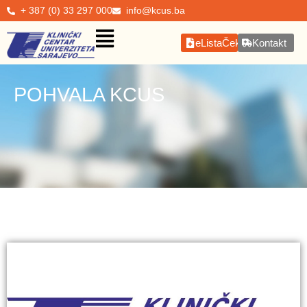
+ 387 (0) 33 297 000
info@kcus.ba
eListaČekanja
Kontakt
POHVALA KCUS