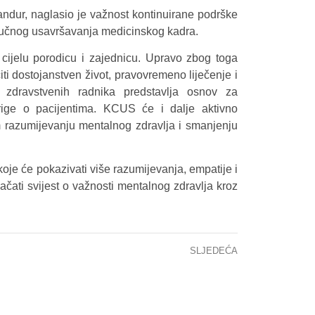
andur, naglasio je važnost kontinuirane podrške
tručnog usavršavanja medicinskog kadra.
cijelu porodicu i zajednicu. Upravo zbog toga
ti dostojanstven život, pravovremeno liječenje i
ja zdravstvenih radnika predstavlja osnov za
brige o pacijentima. KCUS će i dalje aktivno
em razumijevanju mentalnog zdravlja i smanjenju
oje će pokazivati više razumijevanja, empatije i
čati svijest o važnosti mentalnog zdravlja kroz
SLJEDEĆA
BHAAAS i KCUS i organizuju međunarodni simpozij o savremenim principima intenzivne njege