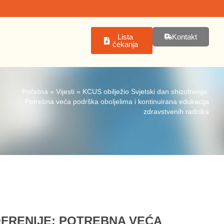
Lista
Kontakt
čekanja
Početna
»
Vijesti
»
KCUS obilježio Svjetski dan shizofrenije:
Potrebna veća podrška oboljelima i kontinuirana edukacija
zdravstvenih radnika
OFRENIJE: POTREBNA VEĆA