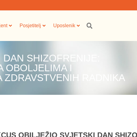
jent
Posjetitelj
Uposlenik
 DAN SHIZOFRENIJE:
 OBOLJELIMA I
A ZDRAVSTVENIH RADNIKA
KCUS OBILJEŽIO SVJETSKI DAN SHIZ