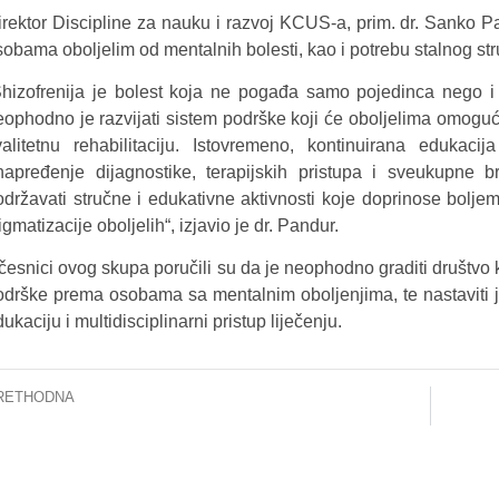
irektor Discipline za nauku i razvoj KCUS-a, prim. dr. Sanko P
sobama oboljelim od mentalnih bolesti, kao i potrebu stalnog s
Shizofrenija je bolest koja ne pogađa samo pojedinca nego i 
eophodno je razvijati sistem podrške koji će oboljelima omogući
valitetnu rehabilitaciju. Istovremeno, kontinuirana edukaci
napređenje dijagnostike, terapijskih pristupa i sveukupne 
održavati stručne i edukativne aktivnosti koje doprinose bolj
igmatizacije oboljelih“, izjavio je dr. Pandur.
česnici ovog skupa poručili su da je neophodno graditi društvo k
odrške prema osobama sa mentalnim oboljenjima, te nastaviti ja
ukaciju i multidisciplinarni pristup liječenju.
RETHODNA
US obilježio Svjetski dan oboljelih od multiple skleroze