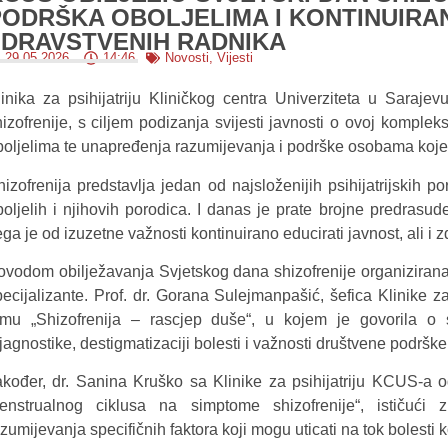
PODRŠKA OBOLJELIMA I KONTINUIRA
ZDRAVSTVENIH RADNIKA
29.05.2026.
14:46
Novosti
,
Vijesti
linika za psihijatriju Kliničkog centra Univerziteta u Saraje
hizofrenije, s ciljem podizanja svijesti javnosti o ovoj komple
boljelima te unapređenja razumijevanja i podrške osobama koje 
hizofrenija predstavlja jedan od najsloženijih psihijatrijskih p
boljelih i njihovih porodica. I danas je prate brojne predrasud
ga je od izuzetne važnosti kontinuirano educirati javnost, ali i 
ovodom obilježavanja Svjetskog dana shizofrenije organizirana
pecijalizante. Prof. dr. Gorana Sulejmanpašić, šefica Klinike z
emu „Shizofrenija – rascjep duše“, u kojem je govorila o 
jagnostike, destigmatizaciji bolesti i važnosti društvene podrške
akođer, dr. Sanina Kruško sa Klinike za psihijatriju KCUS-a 
enstrualnog ciklusa na simptome shizofrenije“, ističući zn
zumijevanja specifičnih faktora koji mogu uticati na tok bolesti 