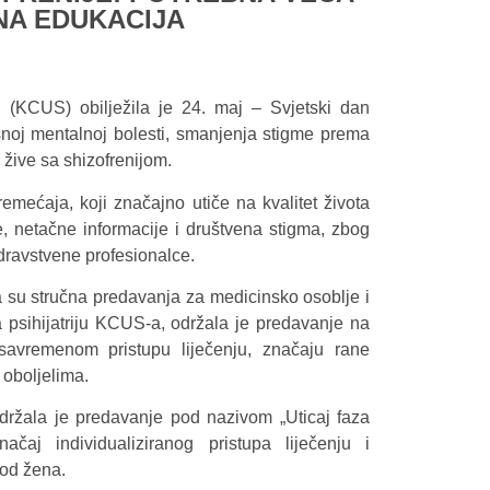
NA EDUKACIJA
vu (KCUS) obilježila je 24. maj – Svjetski dan
ksnoj mentalnoj bolesti, smanjenja stigme prema
žive sa shizofrenijom.
oremećaja, koji značajno utiče na kvalitet života
e, netačne informacije i društvena stigma, zbog
zdravstvene profesionalce.
 su stručna predavanja za medicinsko osoblje i
a psihijatriju KCUS-a, održala je predavanje na
savremenom pristupu liječenju, značaju rane
 oboljelima.
održala je predavanje pod nazivom „Uticaj faza
ačaj individualiziranog pristupa liječenju i
kod žena.