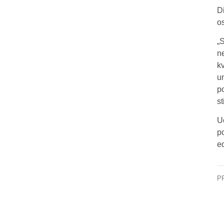
D
o
„
n
k
u
p
st
U
p
ed
P
KC