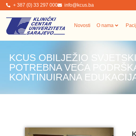
+ 387 (0) 33 297 000
info@kcus.ba
Novosti
O nama
Paci
KCUS OBILJEŽIO SVJETSKI
POTREBNA VEĆA PODRŠKA
KONTINUIRANA EDUKACIJ