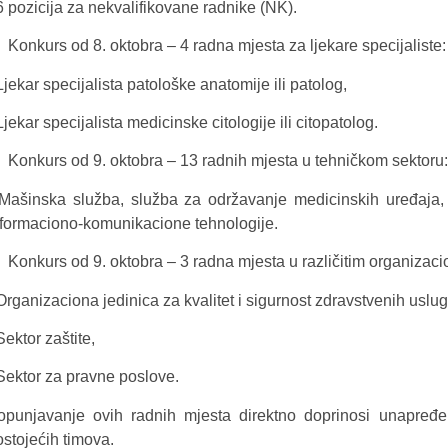
6 pozicija za nekvalifikovane radnike (NK).
Konkurs od 8. oktobra – 4 radna mjesta za ljekare specijaliste:
Ljekar specijalista patološke anatomije ili patolog,
Ljekar specijalista medicinske citologije ili citopatolog.
Konkurs od 9. oktobra – 13 radnih mjesta u tehničkom sektoru
 Mašinska služba, služba za održavanje medicinskih uređaja, 
nformaciono-komunikacione tehnologije.
Konkurs od 9. oktobra – 3 radna mjesta u različitim organizac
Organizaciona jedinica za kvalitet i sigurnost zdravstvenih uslug
Sektor zaštite,
 Sektor za pravne poslove.
opunjavanje ovih radnih mjesta direktno doprinosi unapređen
ostojećih timova.