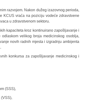
tivnim razvojem. Nakon dužeg izazovnog perioda,
me se KCUS vraća na poziciju vodeće zdravstvene
davaca u zdravstvenom sektoru.
kih kapaciteta kroz kontinuirano zapošljavanje i
e odlaskom velikog broja medicinskog osoblja,
ranje novih radnih mjesta i izgradnju ambijenta
.
vnih konkursa za zapošljavanje medicinskog i
mom (SSS),
 (VSS),