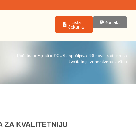
Lista
Kontakt
čekanja
Početna
»
Vijesti
»
KCUS zapošljava: 96 novih radnika za
kvalitetniju zdravstvenu zaštitu
 ZA KVALITETNIJU