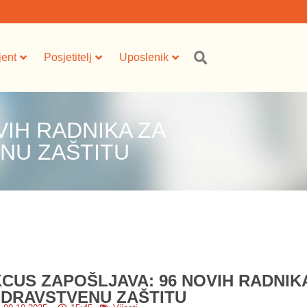
jent
Posjetitelj
Uposlenik
VIH RADNIKA ZA
NU ZAŠTITU
KCUS ZAPOŠLJAVA: 96 NOVIH RADNIKA
ZDRAVSTVENU ZAŠTITU