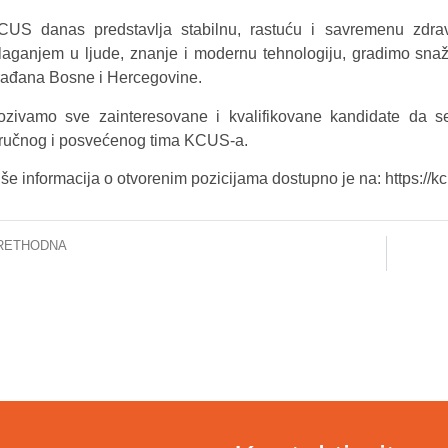
CUS danas predstavlja stabilnu, rastuću i savremenu zdravs
laganjem u ljude, znanje i modernu tehnologiju, gradimo snažnij
rađana Bosne i Hercegovine.
ozivamo sve zainteresovane i kvalifikovane kandidate da s
tručnog i posvećenog tima KCUS-a.
še informacija o otvorenim pozicijama dostupno je na: https://kc
RETHODNA
KCUS ORGANIZIRA PRVU NAUČNO – STRUČNU KONFERENCIJU “MOĆ MIKROBIOMA”