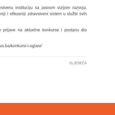
tvenu instituciju sa jasnom vizijom razvoja.
i i efikasniji zdravstveni sistem u službi svih
e prijave na aktuelne konkurse i postanu dio
us.ba/konkursi-i-oglasi/
SLJEDEĆA
STANJE CITOSTATIKA – 13.10. 2025.godine