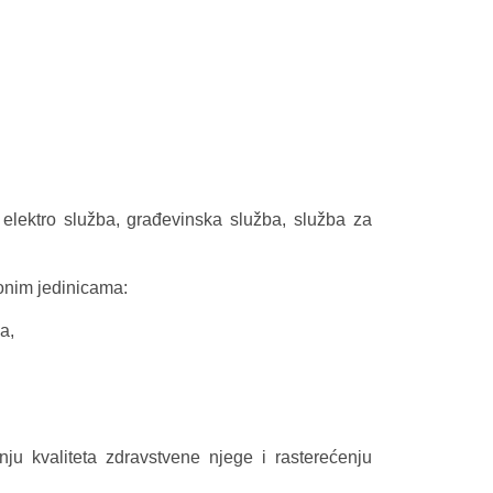
:
elektro služba, građevinska služba, služba za
ionim jedinicama:
a,
ju kvaliteta zdravstvene njege i rasterećenju