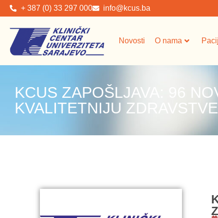
+ 387 (0) 33 297 000
info@kcus.ba
Novosti
O nama
Paci
KCUS ZAPOŠLJAVA: 96 NO
KVALITETNIJU ZDRAVSTVE