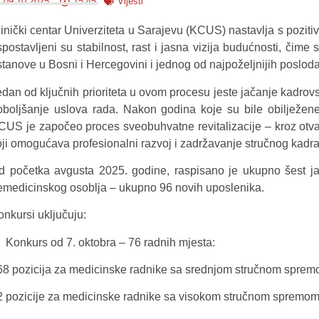
09.10.2025.
15:45
Vijesti
linički centar Univerziteta u Sarajevu (KCUS) nastavlja s pozi
spostavljeni su stabilnost, rast i jasna vizija budućnosti, či
stanove u Bosni i Hercegovini i jednog od najpoželjnijih poslo
edan od ključnih prioriteta u ovom procesu jeste jačanje kadrovs
oboljšanje uslova rada. Nakon godina koje su bile obilježen
CUS je započeo proces sveobuhvatne revitalizacije – kroz otva
oji omogućava profesionalni razvoj i zadržavanje stručnog kadra
d početka avgusta 2025. godine, raspisano je ukupno šest ja
emedicinskog osoblja – ukupno 96 novih uposlenika.
onkursi uključuju:
Konkurs od 7. oktobra – 76 radnih mjesta:
 68 pozicija za medicinske radnike sa srednjom stručnom spre
 2 pozicije za medicinske radnike sa visokom stručnom spremom