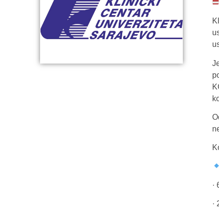
K
u
u
J
p
K
k
O
n
K
·
·