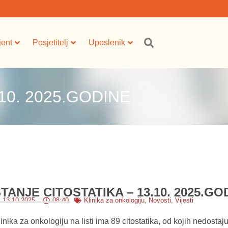
jent
Posjetitelj
Uposlenik
10. 2025.GODINE
TANJE CITOSTATIKA – 13.10. 2025.GO
13.10.2025.
08:40
Klinika za onkologiju
,
Novosti
,
Vijesti
inika za onkologiju na listi ima 89 citostatika, od kojih nedostaju 