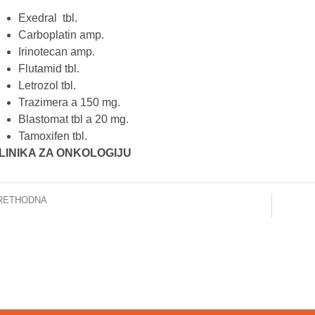
Exedral tbl.
Carboplatin amp.
Irinotecan amp.
Flutamid tbl.
Letrozol tbl.
Trazimera a 150 mg.
Blastomat tbl a 20 mg.
Tamoxifen tbl.
LINIKA ZA ONKOLOGIJU
RETHODNA
US zapošljava: 96 novih radnika za kvalitetniju zdravstvenu zaštitu
NAJ