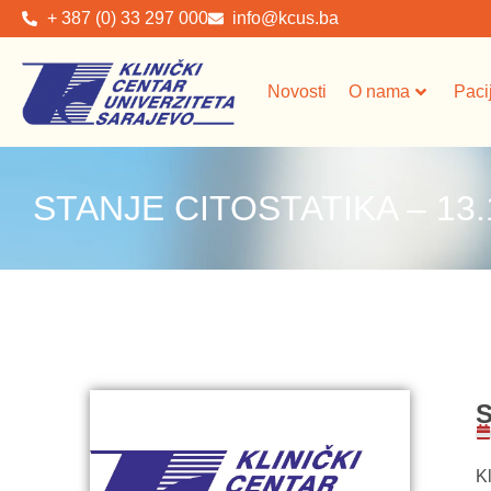
+ 387 (0) 33 297 000
info@kcus.ba
Novosti
O nama
Paci
STANJE CITOSTATIKA – 13.
S
Kl