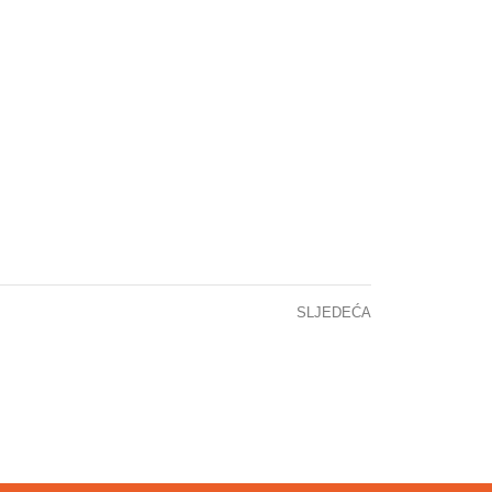
SLJEDEĆA
AVA SIMPOZIJA: RACIONALNA UPOTREBA ANTIBIOTIKA U PRAKSI