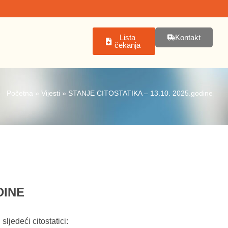
Lista
Kontakt
čekanja
Početna
»
Vijesti
»
STANJE CITOSTATIKA – 13.10. 2025.godine
DINE
sljedeći citostatici: