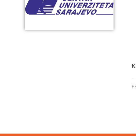
K
P
KC