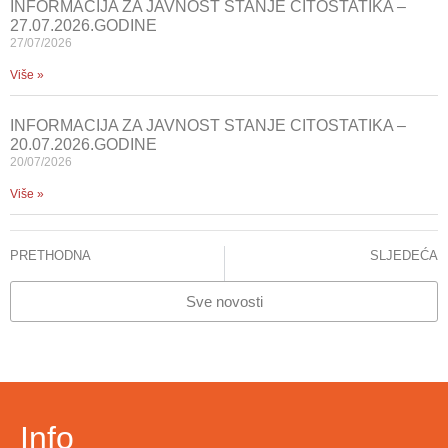
INFORMACIJA ZA JAVNOST STANJE CITOSTATIKA –
27.07.2026.GODINE
27/07/2026
Više »
INFORMACIJA ZA JAVNOST STANJE CITOSTATIKA –
20.07.2026.GODINE
20/07/2026
Više »
PRETHODNA
SLJEDEĆA
KCUS: U DIP-u 2022. godine pruženo je 4.589.560 usluga pacijentima
Stručna predavanja i radionice 03.mart –NIR KCUS
Sve novosti
Info