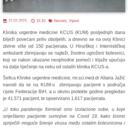
27.02.2023.
15:10
Novosti
,
Vijesti
Klinika urgentne medicine KCUS (KUM) posljednjih dana
bilježi povećani priliv oboljelih, a dnevno se na ovoj Klinici
zbrine više od 150 pacijenata. U Hirurškoj i Internističkoj
ambulanti zbrinjavaju se najteži, životno ugroženi bolesnici,
koji se nakon ukazane neophodne pomoći i trijaže upućuju
na dalje liječenje na neku od ostalih klinika KCUS-a.
Šefica Klinike urgentne medicine, mr.sci.med.dr Altaira Jažić
navodi da se na KUM-u zbrinjavaju pacijenti s područja
cijele Federacije BiH, a u okviru protekle godine pregledan
je 41.571 pacijent, te opservirano 1.617 pacijenata.
„
U toku pandemije formirali smo izolacione sobe, u koje
smještamo pacijente sumnjive na Covid 19, kako bismo
spriječili moguće širenje virusa među ostalim bolesnicima i