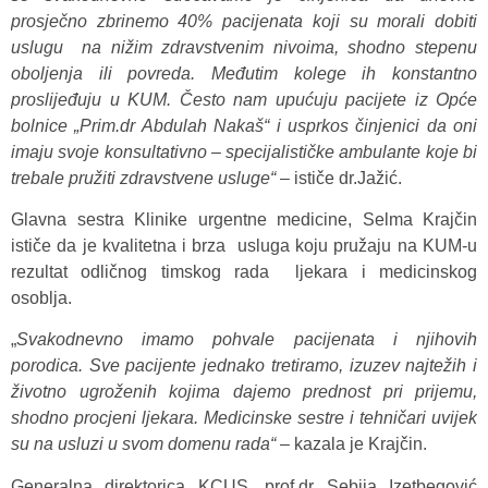
prosječno zbrinemo 40% pacijenata koji su morali dobiti
uslugu na nižim zdravstvenim nivoima, shodno stepenu
oboljenja ili povreda. Međutim kolege ih konstantno
proslijeđuju u KUM. Često nam upućuju pacijete iz Opće
bolnice „Prim.dr Abdulah Nakaš“ i usprkos činjenici da oni
imaju svoje konsultativno – specijalističke ambulante koje bi
trebale pružiti zdravstvene usluge“
– ističe dr.Jažić.
Glavna sestra Klinike urgentne medicine, Selma Krajčin
ističe da je kvalitetna i brza usluga koju pružaju na KUM-u
rezultat odličnog timskog rada ljekara i medicinskog
osoblja.
„
Svakodnevno imamo pohvale pacijenata i njihovih
porodica. Sve pacijente jednako tretiramo, izuzev najtežih i
životno ugroženih kojima dajemo prednost pri prijemu,
shodno procjeni ljekara. Medicinske sestre i tehničari uvijek
su na usluzi u svom domenu rada“
– kazala je Krajčin.
Generalna direktorica KCUS, prof.dr Sebija Izetbegović