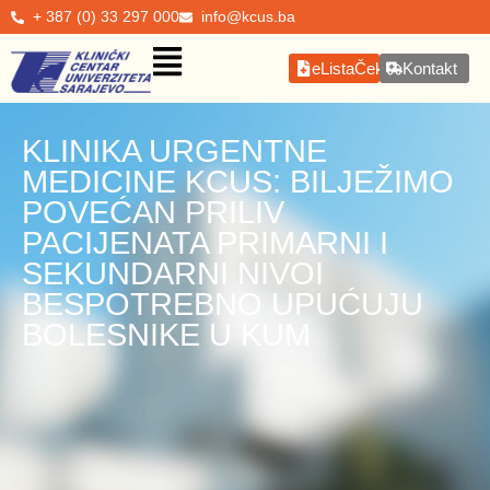
+ 387 (0) 33 297 000
info@kcus.ba
eListaČekanja
Kontakt
KLINIKA URGENTNE
MEDICINE KCUS: BILJEŽIMO
POVEĆAN PRILIV
PACIJENATA PRIMARNI I
SEKUNDARNI NIVOI
BESPOTREBNO UPUĆUJU
BOLESNIKE U KUM