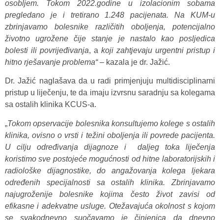
osobljem. Tokom 2022.godine u izolacionim sobama
pregledano je i tretirano 1.248 pacijenata. Na KUM-u
zbrinjavamo bolesnike različitih oboljenja, potencijalno
životno ugrožene čije stanje je nastalo kao posljedica
bolesti ili povrijeđivanja
, a
koji zahtjevaju urgentni pristup i
hitno rješavanje problema“ –
kazala je dr. Jažić.
Dr. Jažić naglašava da u radi primjenjuju multidisciplinarni
pristup u liječenju, te da imaju izvrsnu saradnju sa kolegama
sa ostalih klinika KCUS-a.
„
Tokom opservacije bolesnika konsultujemo kolege s ostalih
klinika, ovisno o vrsti i težini oboljenja ili povrede pacijenta.
U cilju određivanja dijagnoze i daljeg toka liječenja
koristimo sve postojeće mogućnosti od hitne laboratorijskih i
radiološke dijagnostike, do angažovanja kolega ljekara
određenih specijalnosti sa ostalih klinika. Zbrinjavamo
najugroženije bolesnike kojima često život zavisi od
efikasne i adekvatne usluge. Otežavajuća okolnost s kojom
se svakodnevno suočavamo je činjenica da dnevno