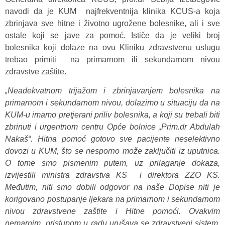
navodi da je KUM najfrekventnija klinika KCUS-a koja
zbrinjava sve hitne i životno ugrožene bolesnike, ali i sve
ostale koji se jave za pomoć. Ističe da je veliki broj
bolesnika koji dolaze na ovu Kliniku zdravstvenu uslugu
trebao primiti na primarnom ili sekundarnom nivou
zdravstve zaštite.
„Neadekvatnom trijažom i zbrinjavanjem bolesnika na
primarnom i sekundarnom nivou, dolazimo u situaciju da na
KUM-u imamo pretjerani priliv bolesnika, a koji su trebali biti
zbrinuti i urgentnom centru Opće bolnice „Prim.dr Abdulah
Nakaš“. Hitna pomoć gotovo sve pacijente neselektivno
dovozi u KUM, što se nesporno može zaključiti iz uputnica.
O tome smo pismenim putem, uz prilaganje dokaza,
izvijestili ministra zdravstva KS i direktora ZZO KS.
Međutim, niti smo dobili odgovor na naše Dopise niti je
korigovano postupanje ljekara na primarnom i sekundarnom
nivou zdravstvene zaštite i Hitne pomoći. Ovakvim
nemarnim pristupom u radu urušava se zdravstveni sistem,