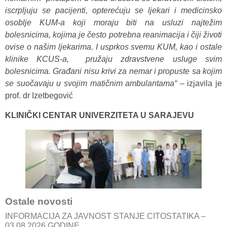
iscrpljuju se pacijenti, opterećuju se ljekari i medicinsko
osoblje KUM-a koji moraju biti na usluzi najtežim
bolesnicima, kojima je često potrebna reanimacija i čiji životi
ovise o našim ljekarima. I usprkos svemu KUM, kao i ostale
klinike KCUS-a, pružaju zdravstvene usluge svim
bolesnicima. Građani nisu krivi za nemar i propuste sa kojim
se suočavaju u svojim matičnim ambulantama“ –
izjavila je
prof. dr Izetbegović
KLINIČKI CENTAR UNIVERZITETA U SARAJEVU
Ostale novosti
INFORMACIJA ZA JAVNOST STANJE CITOSTATIKA –
03.08.2026.GODINE