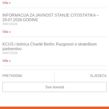
Više »
INFORMACIJA ZA JAVNOST STANJE CITOSTATIKA –
29.07.2026.GODINE
29/07/2026
Više »
KCUS i bolnica Charité Berlin: Razgovori o strateškom
partnerstvu
28/07/2026
Više »
PRETHODNA
SLJEDEĆA
KLINIKA URGENTNE MEDICINE KCUS: BILJEŽIMO POVEĆAN PRILIV PACIJENATA PRIMARNI I SEKUNDARNI NIVOI BESPOTREBNO UPUĆUJU BOLESNIKE U KUM
SEDMA ŠKOLA PERIFERNOG VASKULARNOG ULTRAZVUKA 11.03. – 16.04.2023.godine
Sve novosti