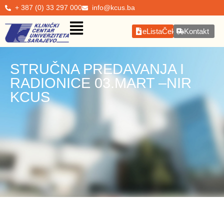
+ 387 (0) 33 297 000
info@kcus.ba
eListaČekanja
Kontakt
STRUČNA PREDAVANJA I
RADIONICE 03.MART –NIR
KCUS