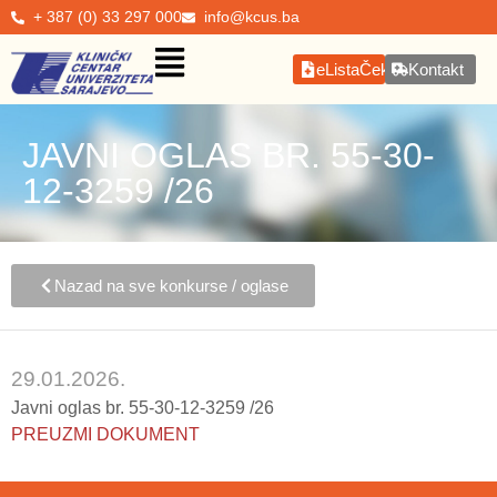
+ 387 (0) 33 297 000
info@kcus.ba
eListaČekanja
Kontakt
JAVNI OGLAS BR. 55-30-
12-3259 /26
Nazad na sve konkurse / oglase
29.01.2026.
Javni oglas br. 55-30-12-3259 /26
PREUZMI DOKUMENT