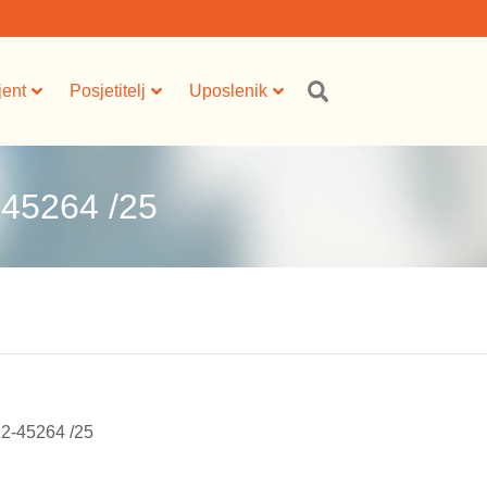
jent
Posjetitelj
Uposlenik
45264 /25
12-45264 /25