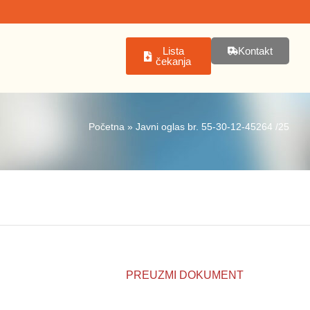
Lista
Kontakt
čekanja
Početna
»
Javni oglas br. 55-30-12-45264 /25
PREUZMI DOKUMENT