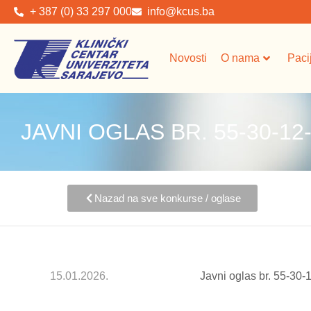
+ 387 (0) 33 297 000
info@kcus.ba
Novosti
O nama
Paci
JAVNI OGLAS BR. 55-30-12-
Nazad na sve konkurse / oglase
15.01.2026.
Javni oglas br. 55-30-