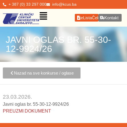
+ 387 (0) 33 297 000
info@kcus.ba
eListaČekanja
Kontakt
JAVNI OGLAS BR. 55-30-
12-9924/26
Nazad na sve konkurse / oglase
23.03.2026.
Javni oglas br. 55-30-12-9924/26
PREUZMI DOKUMENT