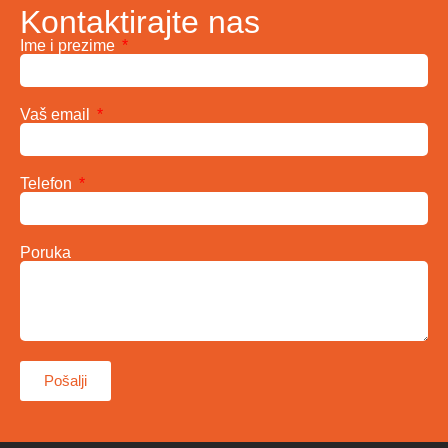
Kontaktirajte nas
Ime i prezime
Vaš email
Telefon
Poruka
Pošalji