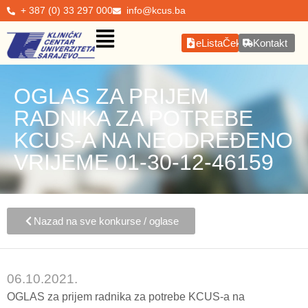
+ 387 (0) 33 297 000
info@kcus.ba
eListaČekanja
Kontakt
OGLAS ZA PRIJEM
RADNIKA ZA POTREBE
KCUS-A NA NEODREĐENO
VRIJEME 01-30-12-46159
Nazad na sve konkurse / oglase
06.10.2021.
OGLAS za prijem radnika za potrebe KCUS-a na