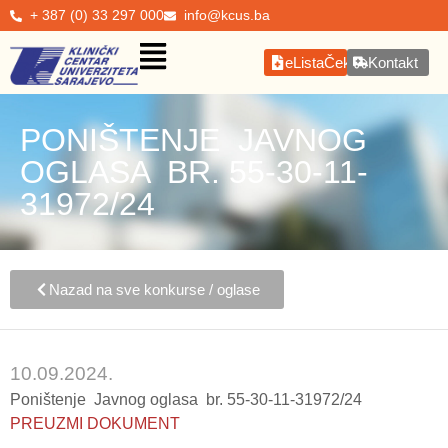
+ 387 (0) 33 297 000
info@kcus.ba
eListaČekanja
Kontakt
PONIŠTENJE JAVNOG
OGLASA BR. 55-30-11-
31972/24
Nazad na sve konkurse / oglase
10.09.2024.
Poništenje Javnog oglasa br. 55-30-11-31972/24
PREUZMI DOKUMENT