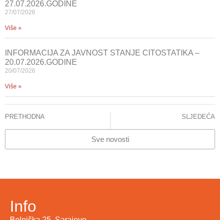
27.07.2026.GODINE
27/07/2026
Više »
INFORMACIJA ZA JAVNOST STANJE CITOSTATIKA –
20.07.2026.GODINE
20/07/2026
Više »
PRETHODNA
SLJEDEĆA
ODRŽANA DRUGA KONTINUIRANA EDUKACIJA ZA SREDNJE I DIPLOMIRANE MEDICINSKE SESTRE-TEHNIČARE
STANJE – CITOSTATICI
Sve novosti
Info
Bolnička 25, Sarajevo