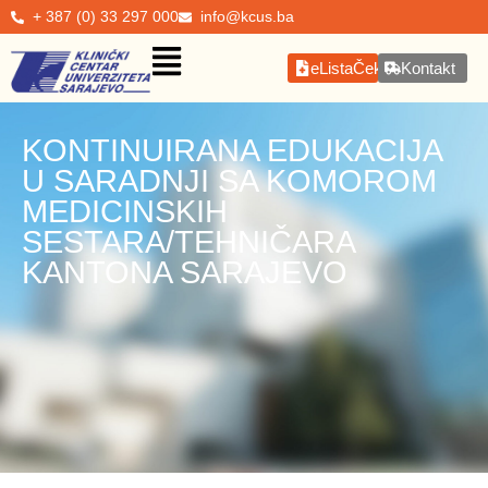
+ 387 (0) 33 297 000
info@kcus.ba
eListaČekanja
Kontakt
KONTINUIRANA EDUKACIJA
U SARADNJI SA KOMOROM
MEDICINSKIH
SESTARA/TEHNIČARA
KANTONA SARAJEVO