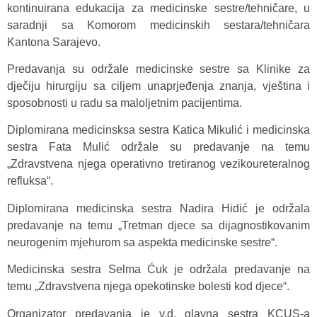
kontinuirana edukacija za medicinske sestre/tehničare, u
saradnji sa Komorom medicinskih sestara/tehničara
Kantona Sarajevo.
Predavanja su održale medicinske sestre sa Klinike za
dječiju hirurgiju sa ciljem unaprjeđenja znanja, vještina i
sposobnosti u radu sa maloljetnim pacijentima.
Diplomirana medicinsksa sestra Katica Mikulić i medicinska
sestra Fata Mulić održale su predavanje na temu
„Zdravstvena njega operativno tretiranog vezikoureteralnog
refluksa“.
Diplomirana medicinska sestra Nadira Hidić je održala
predavanje na temu „Tretman djece sa dijagnostikovanim
neurogenim mjehurom sa aspekta medicinske sestre“.
Medicinska sestra Selma Ćuk je održala predavanje na
temu „Zdravstvena njega opekotinske bolesti kod djece“.
Organizator predavanja je v.d. glavna sestra KCUS-a