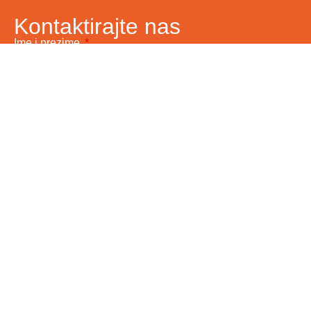
Kontaktirajte nas
Ime i prezime
Vaš email
Telefon
Poruka
Pošalji