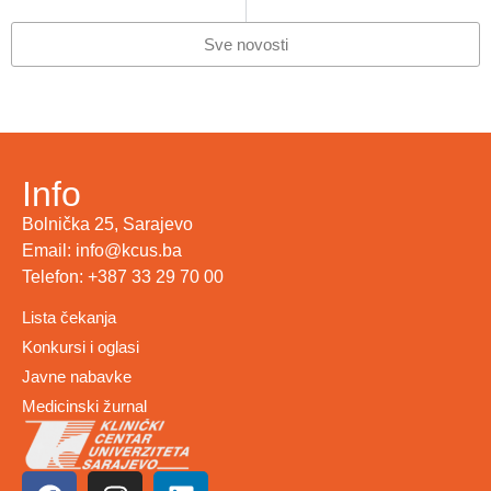
KONTINUIRANA EDUKACIJA U SARADNJI SA KOMOROM MEDICINSKIH SESTARA/TEHNIČARA KANTONA SARAJEVO
Na Odjelu Klinike za fizijatriju na Ilidži razbijena stakla
Sve novosti
Info
Bolnička 25, Sarajevo
Email: info@kcus.ba
Telefon: +387 33 29 70 00
Lista čekanja
Konkursi i oglasi
Javne nabavke
Medicinski žurnal