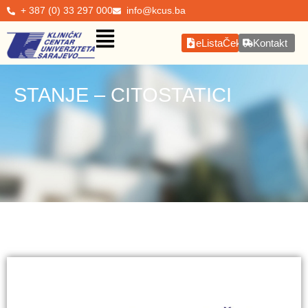
+ 387 (0) 33 297 000
info@kcus.ba
eListaČekanja
Kontakt
STANJE – CITOSTATICI