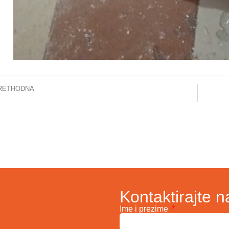
RETHODNA
ANJE – CITOSTATICI
Kontaktirajte n
Ime i prezime