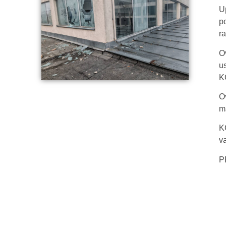
Up
p
r
O
us
K
O
m
KC
va
P