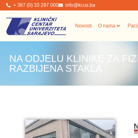
+ 387 (0) 33 297 000
info@kcus.ba
Novosti
O nama
Paci
NA ODJELU KLINIKE ZA FIZI
RAZBIJENA STAKLA
N