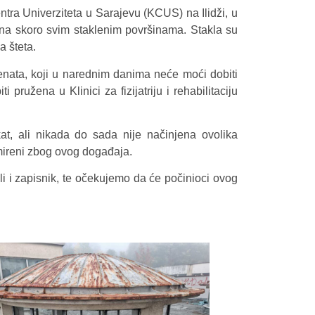
centra Univerziteta u Sarajevu (KCUS) na Ilidži, u
a na skoro svim staklenim površinama. Stakla su
na šteta.
jenata, koji u narednim danima neće moći dobiti
 pružena u Klinici za fizijatriju i rehabilitaciju
t, ali nikada do sada nije načinjena ovolika
nemireni zbog ovog događaja.
nili i zapisnik, te očekujemo da će počinioci ovog