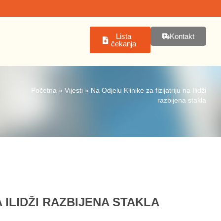
Lista
Kontakt
čekanja
Početna
»
Vijesti
»
Na Odjelu Klinike za fizijatriju na Ilidži
razbijena stakla
A ILIDŽI RAZBIJENA STAKLA