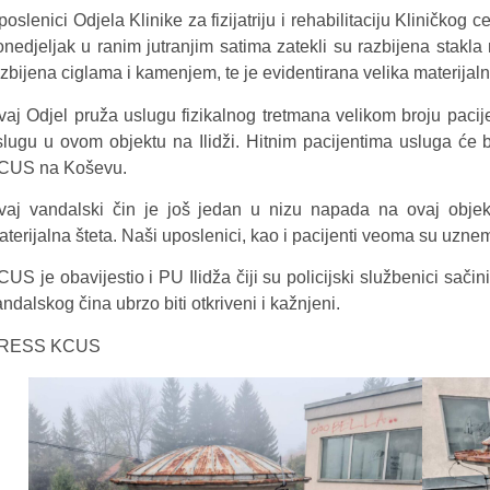
oslenici Odjela Klinike za fizijatriju i rehabilitaciju Kliničkog 
onedjeljak u ranim jutranjim satima zatekli su razbijena stakl
azbijena ciglama i kamenjem, te je evidentirana velika materijal
vaj Odjel pruža uslugu fizikalnog tretmana velikom broju paci
lugu u ovom objektu na Ilidži. Hitnim pacijentima usluga će biti
CUS na Koševu.
vaj vandalski čin je još jedan u nizu napada na ovaj objeka
aterijalna šteta. Naši uposlenici, kao i pacijenti veoma su uz
US je obavijestio i PU Ilidža čiji su policijski službenici sači
ndalskog čina ubrzo biti otkriveni i kažnjeni.
RESS KCUS