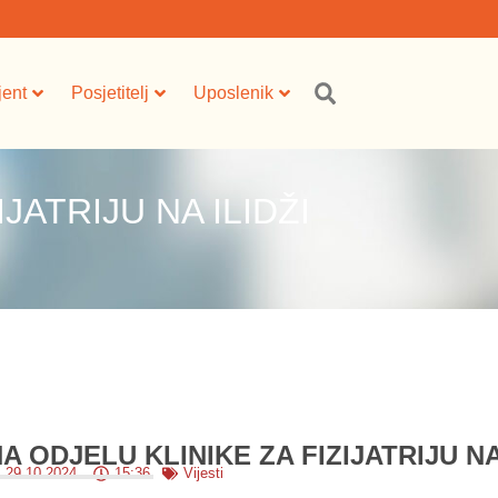
jent
Posjetitelj
Uposlenik
JATRIJU NA ILIDŽI
A ODJELU KLINIKE ZA FIZIJATRIJU N
29.10.2024.
15:36
Vijesti