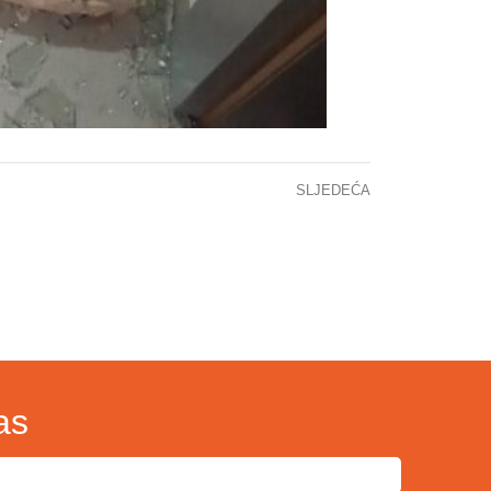
SLJEDEĆA
MINISTAR ZDRAVSTVA KS POSJETIO KCUS: OBEZBIJEĐENA TERAPIJA ZA 135 ONKOLOŠKIH BOLESNIKA S PODRUČJA KANTONA SARAJEVO
as