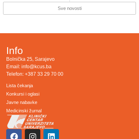
Sve novosti
Info
Bolnička 25, Sarajevo
Email: info@kcus.ba
Telefon: +387 33 29 70 00
Lista čekanja
Konkursi i oglasi
Javne nabavke
Medicinski žurnal