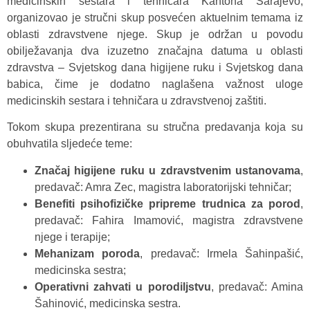
medicinskih sestara i tehničara Kantona Sarajevo,
organizovao je stručni skup posvećen aktuelnim temama iz
oblasti zdravstvene njege. Skup je održan u povodu
obilježavanja dva izuzetno značajna datuma u oblasti
zdravstva – Svjetskog dana higijene ruku i Svjetskog dana
babica, čime je dodatno naglašena važnost uloge
medicinskih sestara i tehničara u zdravstvenoj zaštiti.
Tokom skupa prezentirana su stručna predavanja koja su
obuhvatila sljedeće teme:
Značaj higijene ruku u zdravstvenim ustanovama
,
predavač: Amra Zec, magistra laboratorijski tehničar;
Benefiti psihofizičke pripreme trudnica za porod
,
predavač: Fahira Imamović, magistra zdravstvene
njege i terapije;
Mehanizam poroda
, predavač: Irmela Šahinpašić,
medicinska sestra;
Operativni zahvati u porodiljstvu
, predavač: Amina
Šahinović, medicinska sestra.