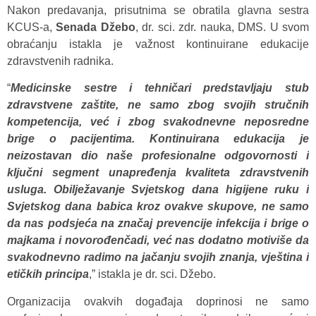
Nakon predavanja, prisutnima se obratila glavna sestra
KCUS-a,
Senada Džebo
, dr. sci. zdr. nauka, DMS. U svom
obraćanju istakla je važnost kontinuirane edukacije
zdravstvenih radnika.
“
Medicinske sestre i tehničari predstavljaju stub
zdravstvene zaštite, ne samo zbog svojih stručnih
kompetencija, već i zbog svakodnevne neposredne
brige o pacijentima. Kontinuirana edukacija je
neizostavan dio naše profesionalne odgovornosti i
ključni segment unapređenja kvaliteta zdravstvenih
usluga. Obilježavanje Svjetskog dana higijene ruku i
Svjetskog dana babica kroz ovakve skupove, ne samo
da nas podsjeća na značaj prevencije infekcija i brige o
majkama i novorođenčadi, već nas dodatno motiviše da
svakodnevno radimo na jačanju svojih znanja, vještina i
etičkih principa
,” istakla je dr. sci. Džebo.
Organizacija ovakvih događaja doprinosi ne samo