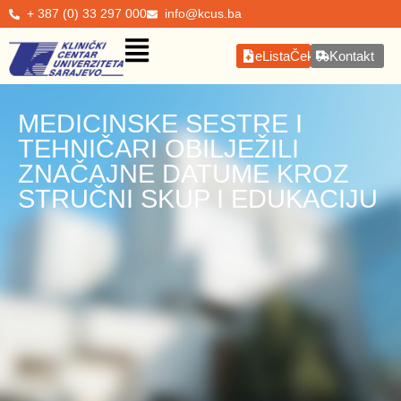
+ 387 (0) 33 297 000
info@kcus.ba
eListaČekanja
Kontakt
MEDICINSKE SESTRE I
TEHNIČARI OBILJEŽILI
ZNAČAJNE DATUME KROZ
STRUČNI SKUP I EDUKACIJU