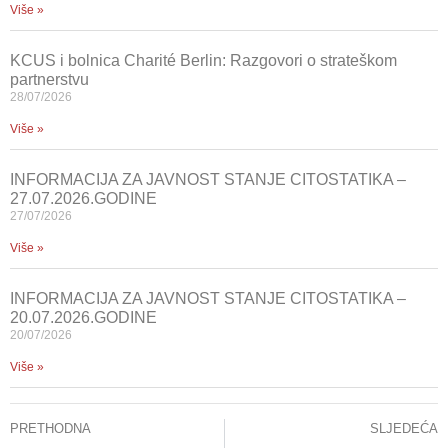
Više »
KCUS i bolnica Charité Berlin: Razgovori o strateškom
partnerstvu
28/07/2026
Više »
INFORMACIJA ZA JAVNOST STANJE CITOSTATIKA –
27.07.2026.GODINE
27/07/2026
Više »
INFORMACIJA ZA JAVNOST STANJE CITOSTATIKA –
20.07.2026.GODINE
20/07/2026
Više »
PRETHODNA
SLJEDEĆA
Završeni preventivni pregledi za građane u povodu Dana Kantona Sarajevo u DIP-u KCUS-a
PROF.DR IBRAHIM OMERHODŽIĆ POZVANI PREDAVAČ HARVARDSKOG MEDICINSKOG FAKULTETA I POTPISNIK BOSTONSKE DEKLARACIJE