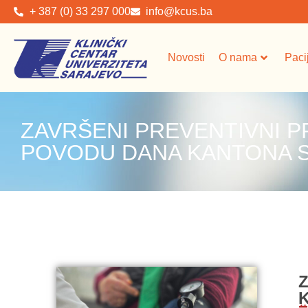
+ 387 (0) 33 297 000
info@kcus.ba
Novosti
O nama
Paci
ZAVRŠENI PREVENTIVNI P
POVODU DANA KANTONA S