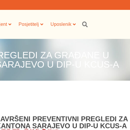
jent
Posjetitelj
Uposlenik
REGLEDI ZA GRAĐANE U
ARAJEVO U DIP-U KCUS-A
ZAVRŠENI PREVENTIVNI PREGLEDI Z
KANTONA SARAJEVO U DIP-U KCUS-A