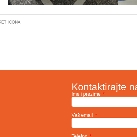
RETHODNA
OBAVIJEST – KOMEMORACIJA ZA AKADEMKINJU PROF.DR. ZEHRU DIZDAREVIĆ
Kontaktirajte n
Ime i prezime
Vaš email
Telefon