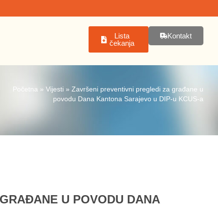
Lista
Kontakt
čekanja
Početna
»
Vijesti
»
Završeni preventivni pregledi za građane u
povodu Dana Kantona Sarajevo u DIP-u KCUS-a
A GRAĐANE U POVODU DANA