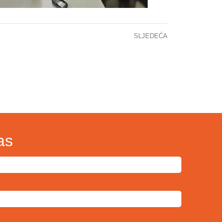
SLJEDEĆA
Medicinske sestre i tehničari obilježili značajne datume kroz stručni skup i edukaciju
as