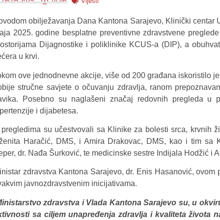
08.05.2025.
14:46
Vijesti
ovodom obilježavanja Dana Kantona Sarajevo, Klinički centar U
aja 2025. godine besplatne preventivne zdravstvene preglede 
rostorijama Dijagnostike i poliklinike KCUS-a (DIP), a obuhvata
ćera u krvi.
okom ove jednodnevne akcije, više od 200 građana iskoristilo je
obije stručne savjete o očuvanju zdravlja, ranom prepoznavanj
avika. Posebno su naglašeni značaj redovnih pregleda u prev
pertenzije i dijabetesa.
pregledima su učestvovali sa Klinike za bolesti srca, krvnih žil
ženita Haračić, DMS, i Amira Drakovac, DMS, kao i tim sa Kli
eper, dr. Nađa Šurković, te medicinske sestre Indijala Hodžić i 
inistar zdravstva Kantona Sarajevo, dr. Enis Hasanović, ovom p
vakvim javnozdravstvenim inicijativama.
inistarstvo zdravstva i Vlada Kantona Sarajevo su, u okviru
ktivnosti sa ciljem unapređenja zdravlja i kvaliteta života 