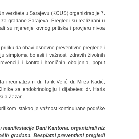
niverziteta u Sarajevu (KCUS) organizirao je 7.
za građane Sarajeva. Pregledi su realizirani u
li su mjerenje krvnog pritiska i provjeru nivoa
 priliku da obavi osnovne preventivne preglede i
u simptoma bolesti i važnosti zdravih životnih
enciji i kontroli hroničnih oboljenja, poput
a i reumatizam: dr. Tarik Velić, dr. Mirza Kadić,
nike za endokrinologiju i dijabetes: dr. Haris
Asija Zazan.
rilikom istakao je važnost kontinuirane podrške
 manifestacije Dani Kantona, organizirali niz
naših građana. Besplatni preventivni pregledi