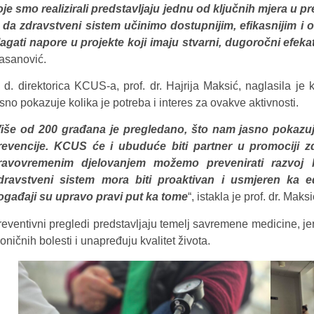
oje smo realizirali predstavljaju jednu od ključnih mjera u pre
e da zdravstveni sistem učinimo dostupnijim, efikasnijim i o
lagati napore u projekte koji imaju stvarni, dugoročni efeka
asanović.
. d. direktorica KCUS-a, prof. dr. Hajrija Maksić, naglasila je
sno pokazuje kolika je potreba i interes za ovakve aktivnosti.
iše od 200 građana je pregledano, što nam jasno pokazuj
revencije. KCUS će i ubuduće biti partner u promociji zd
ravovremenim djelovanjem možemo prevenirati razvoj ko
dravstveni sistem mora biti proaktivan i usmjeren ka ed
ogađaji su upravo pravi put ka tome
“, istakla je prof. dr. Maksi
reventivni pregledi predstavljaju temelj savremene medicine, je
oničnih bolesti i unapređuju kvalitet života.