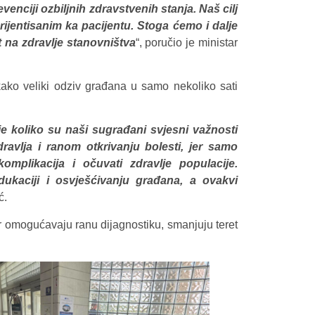
venciji ozbiljnih zdravstvenih stanja. Naš cilj
rijentisanim ka pacijentu. Stoga ćemo i dalje
t na zdravlje stanovništva
“, poručio je ministar
 kako veliki odziv građana u samo nekoliko sati
e koliko su naši sugrađani svjesni važnosti
ravlja i ranom otkrivanju bolesti, jer samo
mplikacija i očuvati zdravlje populacije.
ukaciji i osvješćivanju građana, a ovakvi
ć.
r omogućavaju ranu dijagnostiku, smanjuju teret