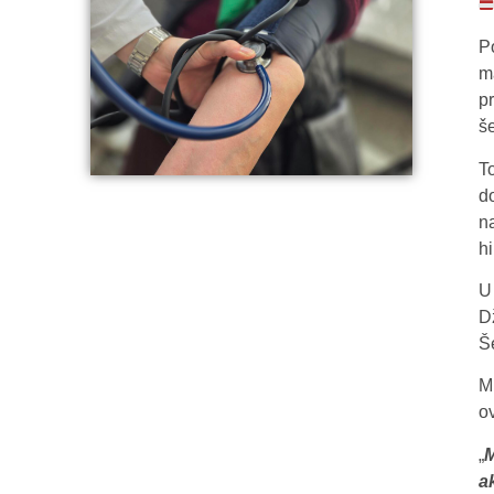
P
m
p
še
T
d
n
hi
U 
D
Š
M
o
„
M
a