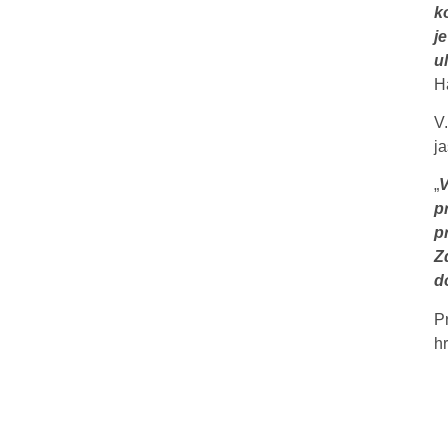
k
j
u
H
V
ja
„
V
p
p
Z
d
P
hr