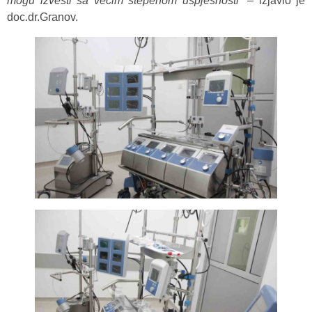
mogu izvesti sa većim stepenom uspješnosti
“ – izjavio je
doc.dr.Granov.