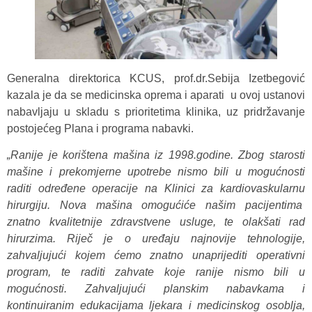
Generalna direktorica KCUS, prof.dr.Sebija Izetbegović
kazala je da se medicinska oprema i aparati u ovoj ustanovi
nabavljaju u skladu s prioritetima klinika, uz pridržavanje
postojećeg Plana i programa nabavki.
„Ranije je korištena mašina iz 1998.godine. Zbog starosti
mašine i prekomjerne upotrebe nismo bili u mogućnosti
raditi određene operacije na Klinici za kardiovaskularnu
hirurgiju. Nova mašina omogućiće našim pacijentima
znatno kvalitetnije zdravstvene usluge, te olakšati rad
hirurzima. Riječ je o uređaju najnovije tehnologije,
zahvaljujući kojem ćemo znatno unaprijediti operativni
program, te raditi zahvate koje ranije nismo bili u
mogućnosti. Zahvaljujući planskim nabavkama i
kontinuiranim edukacijama ljekara i medicinskog osoblja,