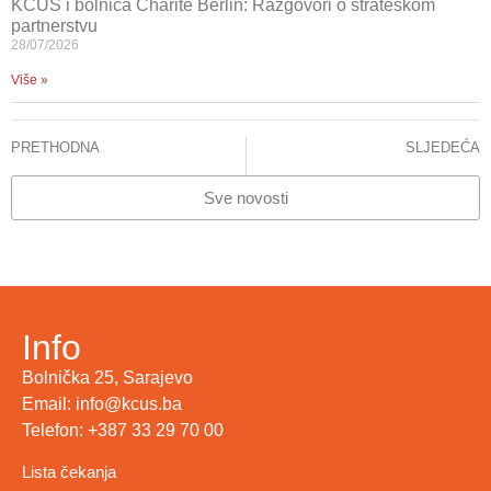
KCUS i bolnica Charité Berlin: Razgovori o strateškom
partnerstvu
28/07/2026
Više »
PRETHODNA
SLJEDEĆA
Peta škola perifernog vaskularnog ultrazvuka
Demanti – Pacijent H. Dž. je zbrinut u KCUS, a ne u Općoj bolnici
Sve novosti
Info
Bolnička 25, Sarajevo
Email: info@kcus.ba
Telefon: +387 33 29 70 00
Lista čekanja