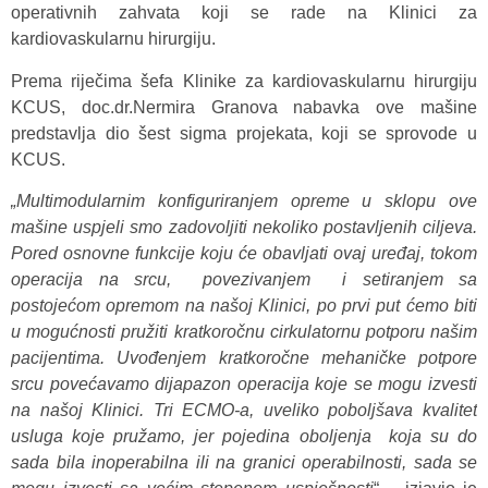
operativnih zahvata koji se rade na Klinici za
kardiovaskularnu hirurgiju.
Prema riječima šefa Klinike za kardiovaskularnu hirurgiju
KCUS, doc.dr.Nermira Granova nabavka ove mašine
predstavlja dio šest sigma projekata, koji se sprovode u
KCUS.
„Multimodularnim konfiguriranjem opreme u sklopu ove
mašine uspjeli smo zadovoljiti nekoliko postavljenih ciljeva.
Pored osnovne funkcije koju će obavljati ovaj uređaj, tokom
operacija na srcu, povezivanjem i setiranjem sa
postojećom opremom na našoj Klinici, po prvi put ćemo biti
u mogućnosti pružiti kratkoročnu cirkulatornu potporu našim
pacijentima. Uvođenjem kratkoročne mehaničke potpore
srcu povećavamo dijapazon operacija koje se mogu izvesti
na našoj Klinici. Tri ECMO-a, uveliko poboljšava kvalitet
usluga koje pružamo, jer pojedina oboljenja koja su do
sada bila inoperabilna ili na granici operabilnosti, sada se