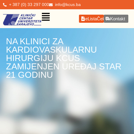
+ 387 (0) 33 297 000
info@kcus.ba
eListaČekanja
Kontakt
NA KLINICI ZA
KARDIOVASKULARNU
HIRURGIJU KCUS
ZAMIJENJEN UREĐAJ STAR
21 GODINU