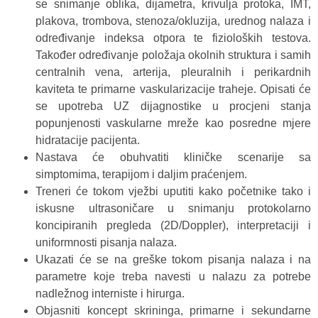
se snimanje oblika, dijametra, krivulja protoka, IMT,
plakova, trombova, stenoza/okluzija, urednog nalaza i
određivanje indeksa otpora te fizioloških testova.
Također određivanje položaja okolnih struktura i samih
centralnih vena, arterija, pleuralnih i perikardnih
kaviteta te primarne vaskularizacije traheje. Opisati će
se upotreba UZ dijagnostike u procjeni stanja
popunjenosti vaskularne mreže kao posredne mjere
hidratacije pacijenta.
Nastava će obuhvatiti kliničke scenarije sa
simptomima, terapijom i daljim praćenjem.
Treneri će tokom vježbi uputiti kako početnike tako i
iskusne ultrasoničare u snimanju protokolarno
koncipiranih pregleda (2D/Doppler), interpretaciji i
uniformnosti pisanja nalaza.
Ukazati će se na greške tokom pisanja nalaza i na
parametre koje treba navesti u nalazu za potrebe
nadležnog interniste i hirurga.
Objasniti koncept skrininga, primarne i sekundarne