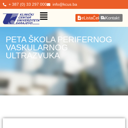
+ 387 (0) 33 297 000
info@kcus.ba
eListaČekanja
Kontakt
PETA ŠKOLA PERIFERNOG
VASKULARNOG
ULTRAZVUKA