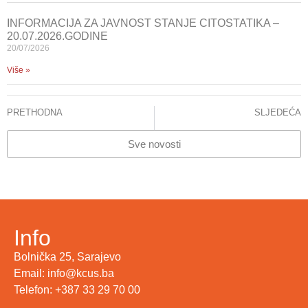
INFORMACIJA ZA JAVNOST STANJE CITOSTATIKA –
20.07.2026.GODINE
20/07/2026
Više »
PRETHODNA
SLJEDEĆA
SAOPĆENJE ZA JAVNOST KCUS NABAVIO NASAVREMENIJI APARAT ZA SRCE I PLUĆA
NA KLINICI ZA KARDIOVASKULARNU HIRURGIJU KCUS ZAMIJENJEN UREĐAJ STAR 21 GODINU
Sve novosti
Info
Bolnička 25, Sarajevo
Email: info@kcus.ba
Telefon: +387 33 29 70 00