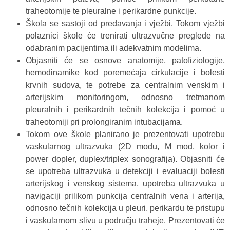
traheotomije te pleuralne i perikardne punkcije.
Škola se sastoji od predavanja i vježbi. Tokom vježbi
polaznici škole će trenirati ultrazvučne preglede na
odabranim pacijentima ili adekvatnim modelima.
Objasniti će se osnove anatomije, patofiziologije,
hemodinamike kod poremećaja cirkulacije i bolesti
krvnih sudova, te potrebe za centralnim venskim i
arterijskim monitoringom, odnosno tretmanom
pleuralnih i perikardnih tečnih kolekcija i pomoć u
traheotomiji pri prolongiranim intubacijama.
Tokom ove škole planirano je prezentovati upotrebu
vaskularnog ultrazvuka (2D modu, M mod, kolor i
power dopler, duplex/triplex sonografija). Objasniti će
se upotreba ultrazvuka u detekciji i evaluaciji bolesti
arterijskog i venskog sistema, upotreba ultrazvuka u
navigaciji prilikom punkcija centralnih vena i arterija,
odnosno tečnih kolekcija u pleuri, perikardu te pristupu
i vaskularnom slivu u području traheje. Prezentovati će