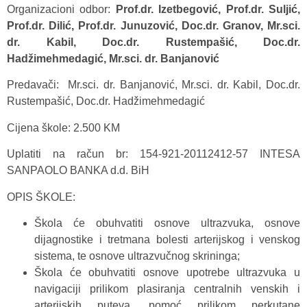
Organizacioni odbor:
Prof.dr. Izetbegović, Prof.dr. Suljić,
Prof.dr. Dilić, Prof.dr. Junuzović, Doc.dr. Granov, Mr.sci.
dr. Kabil, Doc.dr. Rustempašić, Doc.dr.
Hadžimehmedagić, Mr.sci. dr. Banjanović
Predavači: Mr.sci. dr. Banjanović, Mr.sci. dr. Kabil, Doc.dr.
Rustempašić, Doc.dr. Hadžimehmedagić
Cijena škole: 2.500 KM
Uplatiti na račun br: 154-921-20112412-57 INTESA
SANPAOLO BANKA d.d. BiH
OPIS ŠKOLE:
Škola će obuhvatiti osnove ultrazvuka, osnove
dijagnostike i tretmana bolesti arterijskog i venskog
sistema, te osnove ultrazvučnog skrininga;
Škola će obuhvatiti osnove upotrebe ultrazvuka u
navigaciji prilikom plasiranja centralnih venskih i
arterijskih puteva, pomoć prilikom perkutane