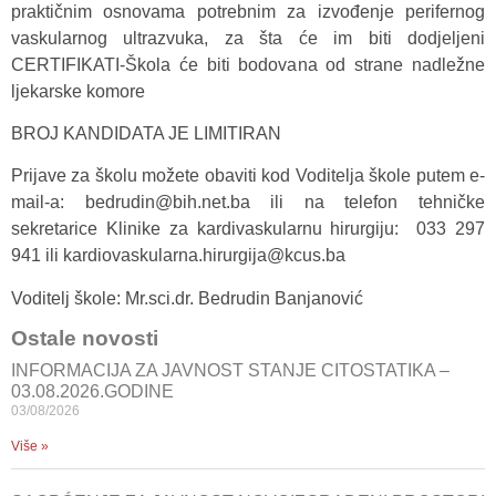
praktičnim osnovama potrebnim za izvođenje perifernog
vaskularnog ultrazvuka, za šta će im biti dodjeljeni
CERTIFIKATI-Škola će biti bodovana od strane nadležne
ljekarske komore
BROJ KANDIDATA JE LIMITIRAN
Prijave za školu možete obaviti kod Voditelja škole putem e-
mail-a: bedrudin@bih.net.ba ili na telefon tehničke
sekretarice Klinike za kardivaskularnu hirurgiju: 033 297
941 ili kardiovaskularna.hirurgija@kcus.ba
Voditelj škole: Mr.sci.dr. Bedrudin Banjanović
Ostale novosti
INFORMACIJA ZA JAVNOST STANJE CITOSTATIKA –
03.08.2026.GODINE
03/08/2026
Više »