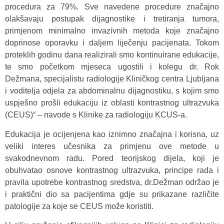
procedura za 79%. Sve navedene procedure značajno
olakšavaju postupak dijagnostike i tretiranja tumora,
primjenom minimalno invazivnih metoda koje značajno
doprinose oporavku i daljem liječenju pacijenata. Tokom
proteklih godinu dana realizirali smo kontinuirane edukacije,
te smo početkom mjeseca ugostili i kolegu dr. Rok
Dežmana, specijalistu radiologije Kliničkog centra Ljubljana
i voditelja odjela za abdominalnu dijagnostiku, s kojim smo
uspješno prošli edukaciju iz oblasti kontrastnog ultrazvuka
(CEUS)“ – navode s Klinike za radiologiju KCUS-a.
Edukacija je ocijenjena kao iznimno značajna i korisna, uz
veliki interes učesnika za primjenu ove metode u
svakodnevnom radu. Pored teorijskog dijela, koji je
obuhvatao osnove kontrastnog ultrazvuka, principe rada i
pravila upotrebe kontrastnog sredstva, dr.Dežman održao je
i praktični dio sa pacijentima gdje su prikazane različite
patologije za koje se CEUS može koristiti.