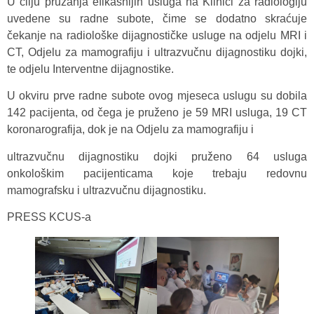
U cilju pružanja efikasnijih usluga na Klinici za radiologiju
uvedene su radne subote, čime se dodatno skraćuje
čekanje na radiološke dijagnostičke usluge na odjelu MRI i
CT, Odjelu za mamografiju i ultrazvučnu dijagnostiku dojki,
te odjelu Interventne dijagnostike.
U okviru prve radne subote ovog mjeseca uslugu su dobila
142 pacijenta, od čega je pruženo je 59 MRI usluga, 19 CT
koronarografija, dok je na Odjelu za mamografiju i
ultrazvučnu dijagnostiku dojki pruženo 64 usluga
onkološkim pacijenticama koje trebaju redovnu
mamografsku i ultrazvučnu dijagnostiku.
PRESS KCUS-a