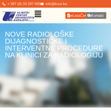
+ 387 (0) 33 297 000
info@kcus.ba
eListaČekanja
Kontakt
NOVE RADIOLOŠKE
DIJAGNOSTIČKE I
INTERVENTNE PROCEDURE
NA KLINICI ZA RADIOLOGIJU