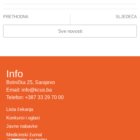
PRETHODNA
SLJEDEĆA
Ministar Hasanović i direktor Pilav: Zajednički plan za modernizaciju KCUS-a i bolje uslove za pacijente
STANJE CITOSTATIKA
Sve novosti
Info
Bolnička 25, Sarajevo
Email: info@kcus.ba
Telefon: +387 33 29 70 00
Lista čekanja
Konkursi i oglasi
Javne nabavke
Medicinski žurnal