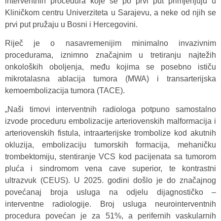
interventnih procedura koje se po prvi put primjenjuju u
Kliničkom centru Univerziteta u Sarajevu, a neke od njih se
prvi put pružaju u Bosni i Hercegovini.
Riječ je o nasavremenijim minimalno invazivnim
procedurama, iznimno značajnim u tretiranju najtežih
onkoloških oboljenja, među kojima se posebno ističu
mikrotalasna ablacija tumora (MWA) i transarterijska
kemoembolizacija tumora (TACE).
„Naši timovi interventnih radiologa potpuno samostalno
izvode proceduru embolizacije arteriovenskih malformacija i
arteriovenskih fistula, intraarterijske trombolize kod akutnih
okluzija, embolizaciju tumorskih formacija, mehaničku
trombektomiju, stentiranje VCS kod pacijenata sa tumorom
pluća i sindromom vena cave superior, te kontrastni
ultrazvuk (CEUS). U 2025. godini došlo je do značajnog
povećanaj broja usluga na odjelu dijagnostičko –
interventne radiologije. Broj usluga neurointerventnih
procedura povećan je za 51%, a perifernih vaskularnih