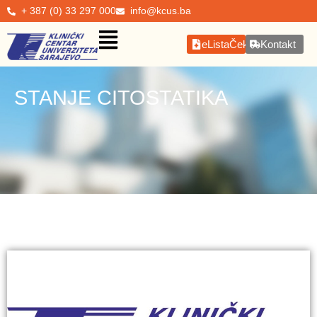
+ 387 (0) 33 297 000
info@kcus.ba
eListaČekanja
Kontakt
STANJE CITOSTATIKA