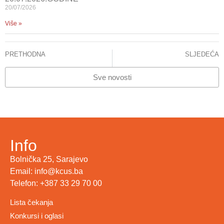
20/07/2026
Više »
PRETHODNA
SLJEDEĆA
NOVE RADIOLOŠKE DIJAGNOSTIČKE I INTERVENTNE PROCEDURE NA KLINICI ZA RADIOLOGIJU
KCUS i AKAZ: Zajedno za viši standard zdravstvene sigurnosti
Sve novosti
Info
Bolnička 25, Sarajevo
Email: info@kcus.ba
Telefon: +387 33 29 70 00
Lista čekanja
Konkursi i oglasi