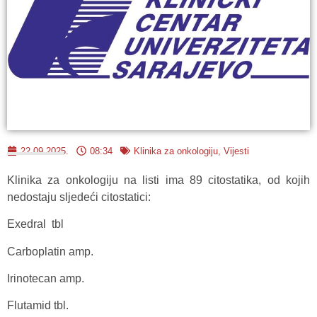
22.09.2025.
08:34
Klinika za onkologiju
,
Vijesti
Klinika za onkologiju na listi ima 89 citostatika, od kojih
nedostaju sljedeći citostatici:
Exedral tbl
Carboplatin amp.
Irinotecan amp.
Flutamid tbl.