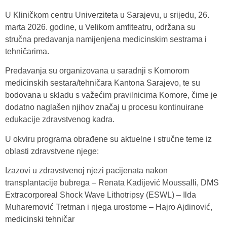
U Kliničkom centru Univerziteta u Sarajevu, u srijedu, 26.
marta 2026. godine, u Velikom amfiteatru, održana su
stručna predavanja namijenjena medicinskim sestrama i
tehničarima.
Predavanja su organizovana u saradnji s Komorom
medicinskih sestara/tehničara Kantona Sarajevo, te su
bodovana u skladu s važećim pravilnicima Komore, čime je
dodatno naglašen njihov značaj u procesu kontinuirane
edukacije zdravstvenog kadra.
U okviru programa obrađene su aktuelne i stručne teme iz
oblasti zdravstvene njege:
Izazovi u zdravstvenoj njezi pacijenata nakon
transplantacije bubrega – Renata Kadijević Moussalli, DMS
Extracorporeal Shock Wave Lithotripsy (ESWL) – Ilda
Muharemović Tretman i njega urostome – Hajro Ajdinović,
medicinski tehničar