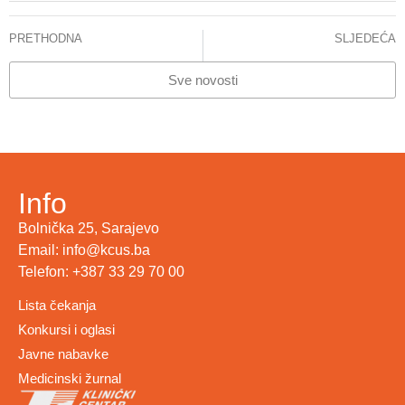
PRETHODNA
SLJEDEĆA
KCUS obilježava Svjetski dan hemofilije
Međunarodna saradnja i jačanje dijagnostičkih kapaciteta
Sve novosti
Info
Bolnička 25, Sarajevo
Email: info@kcus.ba
Telefon: +387 33 29 70 00
Lista čekanja
Konkursi i oglasi
Javne nabavke
Medicinski žurnal