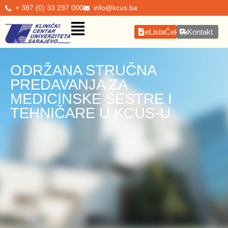
+ 387 (0) 33 297 000
info@kcus.ba
eListaČekanja
Kontakt
ODRŽANA STRUČNA
PREDAVANJA ZA
MEDICINSKE SESTRE I
TEHNIČARE U KCUS-U