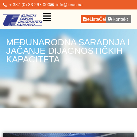
+ 387 (0) 33 297 000
info@kcus.ba
eListaČekanja
Kontakt
MEĐUNARODNA SARADNJA I
JAČANJE DIJAGNOSTIČKIH
KAPACITETA