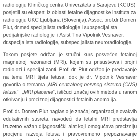
radiologiju Kliničkog centra Univerziteta u Sarajevu (KCUS)
posjetili su eksperti iz oblasti fetalne dijagnostike Instituta za
radiologiju UKC Ljubljana (Slovenija), Assoc. prof.dr Domen
Plut, dr.med specijalista radiologije i subspecijalista
pedijatrijske radiologije i Asist.Tina Vipotnik Vesnaver,
dr.specijalista radiologije, subspecijalista neuroradiologije.
Tokom posjete održan je stručni kurs posvećen fetalnoj
magnetnoj rezonanci (MRI), kojem su prisustvovali brojni
radiolozi i specijalizanti. Prof. dr. Plut održao je predavanje
na temu MRI tijela fetusa, dok je dr. Vipotnik Vesnaver
govorila o temama „
MRI centralnog nervnog sistema (CNS)
fetusa“
i „
MRI placente
“, ističući značaj ovih metoda u ranom
otkrivanju i preciznoj dijagnostici fetalnih anomalija.
Prof. dr. Domen Plut naglasio je značaj organizacije ovakvih
edukativnih susreta, navodeći da fetalni MRI predstavlja
izuzetno važan dijagnostički alat koji omogućava precizniju
procjenu razvoja fetusa i pravovremeno prepoznavanje