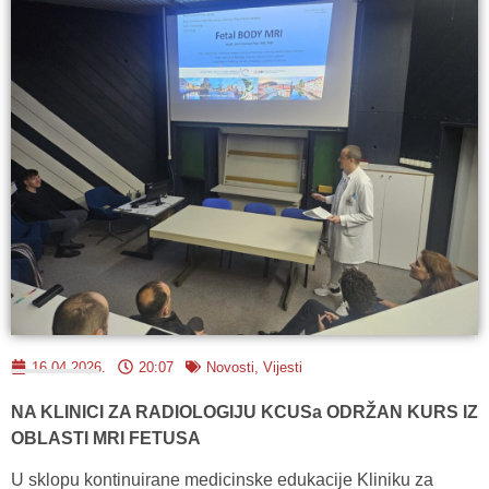
16.04.2026.
20:07
Novosti
,
Vijesti
NA KLINICI ZA RADIOLOGIJU KCUSa ODRŽAN KURS IZ
OBLASTI MRI FETUSA
U sklopu kontinuirane medicinske edukacije Kliniku za