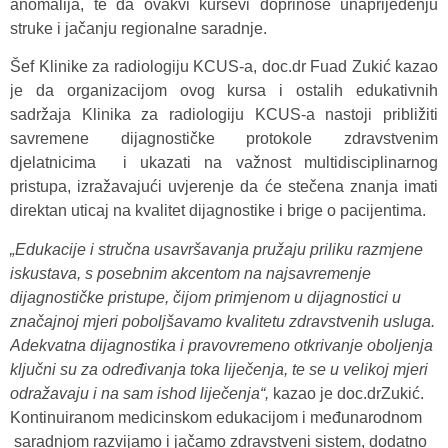
anomalija, te da ovakvi kursevi doprinose unaprijeđenju
struke i jačanju regionalne saradnje.
Šef Klinike za radiologiju KCUS-a, doc.dr Fuad Zukić kazao
je da organizacijom ovog kursa i ostalih edukativnih
sadržaja Klinika za radiologiju KCUS-a nastoji približiti
savremene dijagnostičke protokole zdravstvenim
djelatnicima i ukazati na važnost multidisciplinarnog
pristupa, izražavajući uvjerenje da će stečena znanja imati
direktan uticaj na kvalitet dijagnostike i brige o pacijentima.
„Edukacije i stručna usavršavanja pružaju priliku razmjene
iskustava, s posebnim akcentom na najsavremenje
dijagnostičke pristupe, čijom primjenom u dijagnostici u
značajnoj mjeri poboljšavamo kvalitetu zdravstvenih usluga.
Adekvatna dijagnostika i pravovremeno otkrivanje oboljenja
ključni su za određivanja toka liječenja, te se u velikoj mjeri
odražavaju i na sam ishod liječenja“,
kazao je doc.drZukić.
Kontinuiranom medicinskom edukacijom i međunarodnom
saradnjom razvijamo i jačamo zdravstveni sistem, dodatno