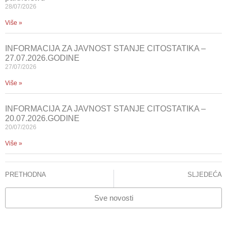
28/07/2026
Više »
INFORMACIJA ZA JAVNOST STANJE CITOSTATIKA –
27.07.2026.GODINE
27/07/2026
Više »
INFORMACIJA ZA JAVNOST STANJE CITOSTATIKA –
20.07.2026.GODINE
20/07/2026
Više »
PRETHODNA
SLJEDEĆA
Održana stručna predavanja za medicinske sestre i tehničare u KCUS-u
KCUS jača međunarodnu saradnju: direktor Pilav dio zvanične delegacije BiH u SAD-u
Sve novosti