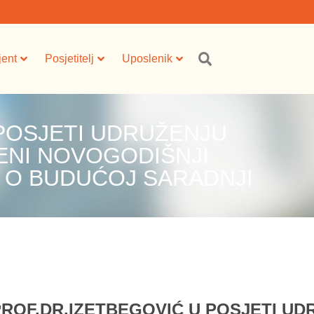
jent
Posjetitelj
Uposlenik
 POSJETI UDRUŽENJU
ENI NOVOGODIŠNJI
 O BUDUĆOJ SARADNJI
PROF.DR.IZETBEGOVIĆ U POSJETI U