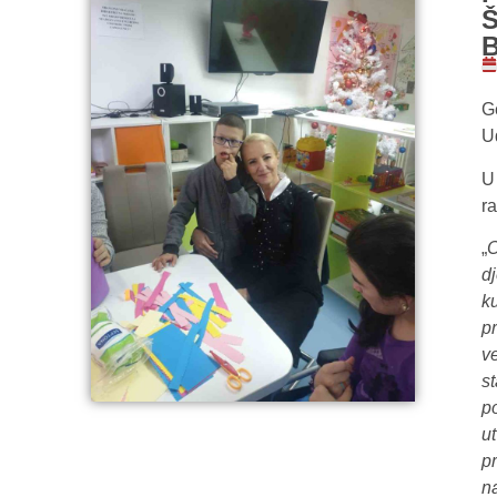
G
U
U
r
„
O
d
k
p
v
s
p
u
p
n