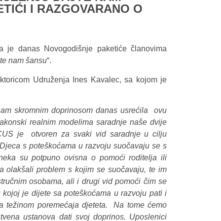
ETIĆI I RAZGOVARANO O
ila je danas Novogodišnje paketiće članovima
te nam šansu
“.
rektoricom Udruženja Ines Kavalec, sa kojom je
a sam skromnim doprinosom danas usrećila ovu
akonski realnim modelima saradnje naše dvije
US je otvoren za svaki vid saradnje u cilju
. Djeca s poteškoćama u razvoju suočavaju se s
neka su potpuno ovisna o pomoći roditelja ili
ma olakšali problem s kojim se suočavaju, te im
tručnim osobama, ali i drugi vid pomoći čim se
 kojoj je dijete sa poteškoćama u razvoju pati i
 sa težinom poremećaja djeteta. Na tome ćemo
tvena ustanova dati svoj doprinos. Uposlenici