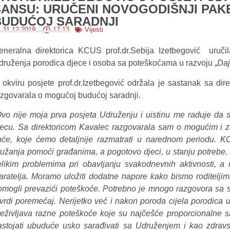
ŠANSU: URUČENI NOVOGODIŠNJI PAK
BUDUĆOJ SARADNJI
31.12.2019.
17:13
Vijesti
eneralna direktorica KCUS prof.dr.Sebija Izetbegović uruč
druženja porodica djece i osoba sa poteškoćama u razvoju „
Daj
 okviru posjete prof.dr.Izetbegović održala je sastanak sa di
azgovarala o mogućoj budućoj saradnji.
vo nije moja prva posjeta Udruženju i uistinu me raduje d
jecu. Sa direktoricom Kavalec razgovarala sam o mogućim i z
uće, koje ćemo detaljnije razmatrati u narednom periodu.
KC
ružanja pomoći građanima, a pogotovo djeci, u stanju potrebe
elikim problemima pri obavljanju svakodnevnih aktivnosti, a 
taratelja. Moramo uložiti dodatne napore kako bismo roditelji
omogli prevazići poteškoće. Potrebno je mnogo razgovora sa s
tvrdi poremećaj. Nerijetko već i nakon poroda cijela porodica u
reživljava razne poteškoće koje su najčešće proporcionalne
astojati ubuduće usko sarađivati sa Udruženjem i kao zdravs