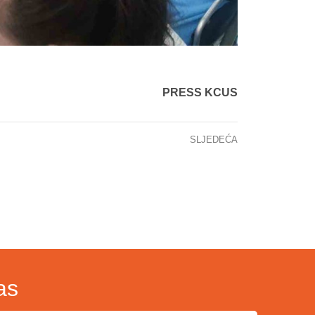
PRESS KCUS
SLJEDEĆA
PSIHIJATRIJSKA KLINIKA KCUS: Pacijenti pripremili prigodan program Uručeni Novogodišnji paketići
as