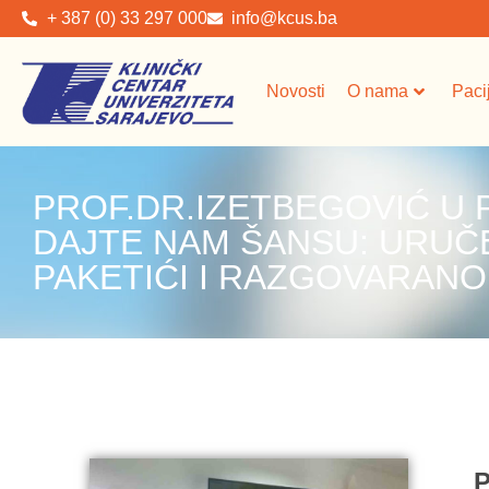
+ 387 (0) 33 297 000
info@kcus.ba
Novosti
O nama
Paci
PROF.DR.IZETBEGOVIĆ U
DAJTE NAM ŠANSU: URUČ
PAKETIĆI I RAZGOVARANO