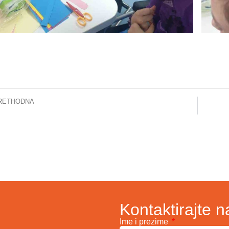
RETHODNA
KLINIČKI CENTAR UNIVERZITETA U SARAJEVU ZA MIGRANTE: ZA SAMO ŠEST DANA UPOSLENICI PRIKUPILI 11.125KM
Kontaktirajte n
Ime i prezime