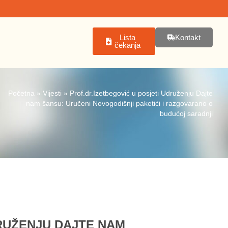
Lista
Kontakt
čekanja
Početna
»
Vijesti
»
Prof.dr.Izetbegović u posjeti Udruženju Dajte
nam šansu: Uručeni Novogodišnji paketići i razgovarano o
budućoj saradnji
DRUŽENJU DAJTE NAM