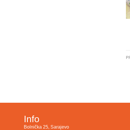
P
Info
Bolnička 25, Sarajevo