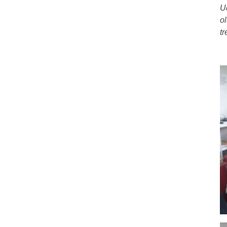
U
o
tr