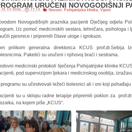
PROGRAM URUČENI NOVOGODIŠNJI PA
31.12.2019.
17:13
Novosti
,
Psihijatrijska klinika
,
Vijesti
ovodom Novogodišnjih praznika pacijenti Dječijeg odjela Psih
rogram. Uz pomoć medicinskih sestara, tehničara, psihologa i lje
učili pjesmice i pripremili čitave uloge i igrokaze.
om prilikom generalna direktorica KCUS prof.dr.Sebija Iz
lesnicima. Paketići su uručeni i njihovoj braći i sestrama.
edovni medicinski protokoli liječenja Psihijatrijske klinike KCU
cijenti, pod supervizijom ljekara i medicinskog osoblja, izražav
 programu su učestvovali ležeći bolesnici ali i oni koji pohađaj
acijenti su u sklopu radne terapije pripremili poklon za prof.d
ozaika, na kojem piše „KCUS“.