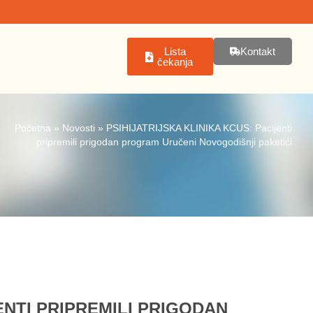
Lista
Kontakt
čekanja
Početna
»
Novosti
»
PSIHIJATRIJSKA KLINIKA KCUS: Pacijenti
pripremili prigodan program Uručeni Novogodišnji paketići
ENTI PRIPREMILI PRIGODAN