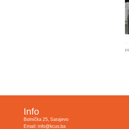
P
Info
Bolnička 25, Sarajevo
Email: info@kcus.ba