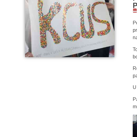
P
p
na
T
bo
R
pa
U
P
m