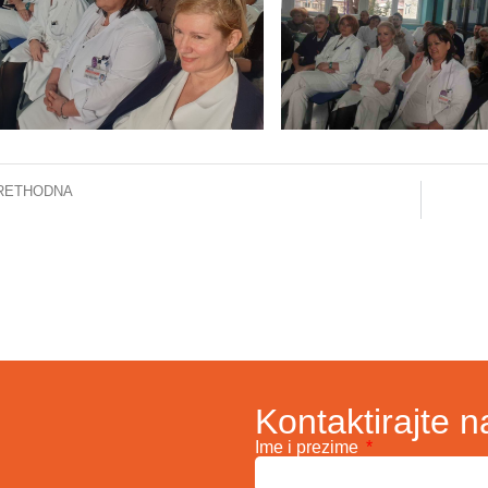
RETHODNA
Prof.dr.Izetbegović u posjeti Udruženju Dajte nam šansu: Uručeni Novogodišnji paketići i razgovarano o budućoj saradnji
Kontaktirajte n
Ime i prezime