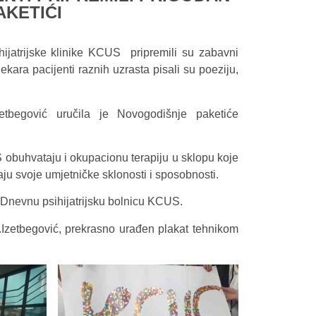
KETIĆI
ijatrijske klinike KCUS pripremili su zabavni
kara pacijenti raznih uzrasta pisali su poeziju,
etbegović uručila je Novogodišnje paketiće
S obuhvataju i okupacionu terapiju u sklopu koje
aju svoje umjetničke sklonosti i sposobnosti.
u Dnevnu psihijatrijsku bolnicu KCUS.
r.Izetbegović, prekrasno urađen plakat tehnikom