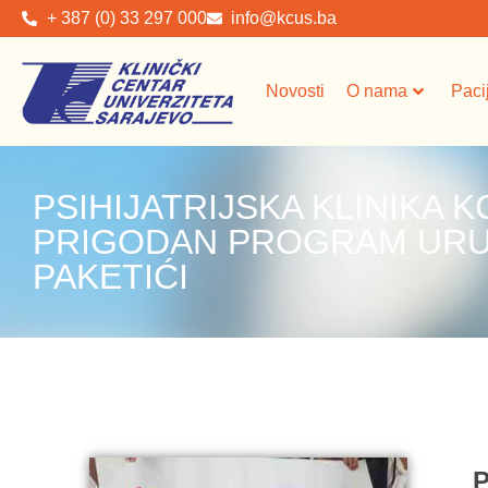
+ 387 (0) 33 297 000
info@kcus.ba
Novosti
O nama
Paci
PSIHIJATRIJSKA KLINIKA K
PRIGODAN PROGRAM URU
PAKETIĆI
P