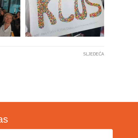
SLJEDEĆA
KCUS UPRILIČIO POZDRAVNI PRIJEM ZA SPECIJALIZANTE
as