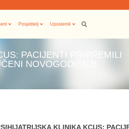
jent
Posjetitelj
Uposlenik
CUS: PACIJENTI PRIPREMILI
ČENI NOVOGODIŠNJI
SIHIJATRIJSKA KLINIKA KCUS: PACIJ