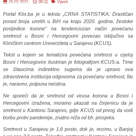
16.02.2021.
00:11
Vijesti
Portal Klix.ba je u tekstu „CRNA STATISTIKA: Drastičan
porast broja umrlih u BiH na kraju 2020. godine, žestoke
posljedice korone” na tendenciozan način povećanu
smrtnost u Bosni i Hercegovini povezao isključivo sa
Kliničkim centrom Univerziteta u Sarajevu (KCUS).
Tekst u kojem se tematizira povećana smrtnost u cijeloj
Bosni i Hercegovini ilustriran je fotografijom KCUS-a. Time
se čitaocima indirektno sugerira da je upravo ova
zdravstvena institucija odgovorna za povećanu smrtnost, što
je, naravno, potpuna neistina.
Ne sporeći da je smrtnost od virusa korona u Bosni i
Hercegovini izražena, moramo ukazati na činjenicu da je
smrtnost u Kantonu Sarajevo, gdje KCUS od prvog da vodi
borbu protiv pandemije, znatno niža od bh. prosjeka.
Smrtnost u Sarajevu je 1,6 posto, dok je, recimo, u Banjoj