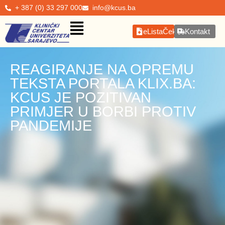
+ 387 (0) 33 297 000
info@kcus.ba
eListaČekanja
Kontakt
REAGIRANJE NA OPREMU
TEKSTA PORTALA KLIX.BA:
KCUS JE POZITIVAN
PRIMJER U BORBI PROTIV
PANDEMIJE