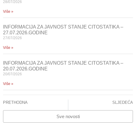
28/07/2026
Više »
INFORMACIJA ZA JAVNOST STANJE CITOSTATIKA –
27.07.2026.GODINE
27/07/2026
Više »
INFORMACIJA ZA JAVNOST STANJE CITOSTATIKA –
20.07.2026.GODINE
20/07/2026
Više »
PRETHODNA
SLJEDEĆA
SZO donirala KCUS aparat za unaprijeđenje dijagnostike SARS- CoV-2
KCUS: Potvrđen novi soj korona virusa kod 15 testiranih građana
Sve novosti