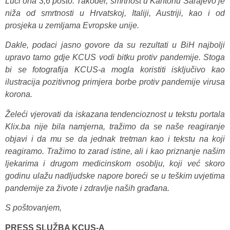
Luci ona 3,6 posto. Također, smrtnost u Kantonu Sarajevo je
niža od smrtnosti u Hrvatskoj, Italiji, Austriji, kao i od
prosjeka u zemljama Evropske unije.
Dakle, podaci jasno govore da su rezultati u BiH najbolji
upravo tamo gdje KCUS vodi bitku protiv pandemije. Stoga
bi se fotografija KCUS-a mogla koristiti isključivo kao
ilustracija pozitivnog primjera borbe protiv pandemije virusa
korona.
Želeći vjerovati da iskazana tendencioznost u tekstu portala
Klix.ba nije bila namjerna, tražimo da se naše reagiranje
objavi i da mu se da jednak tretman kao i tekstu na koji
reagiramo. Tražimo to zarad istine, ali i kao priznanje našim
ljekarima i drugom medicinskom osoblju, koji već skoro
godinu ulažu nadljudske napore boreći se u teškim uvjetima
pandemije za živote i zdravlje naših građana.
S poštovanjem,
PRESS SLUŽBA KCUS-A