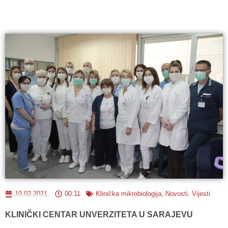
10.02.2021.
00:11
Klinička mikrobiologija
,
Novosti
,
Vijesti
KLINIČKI CENTAR UNVERZITETA U SARAJEVU