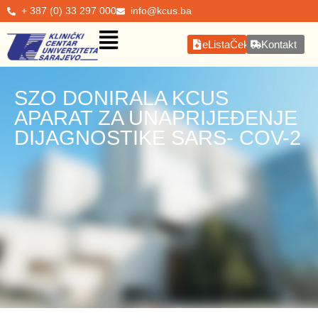
+ 387 (0) 33 297 000
info@kcus.ba
eListaČekanja
Kontakt
SZO DONIRALA KCUS
APARAT ZA UNAPRIJEĐENJE
DIJAGNOSTIKE SARS- COV-2