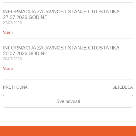
INFORMACIJA ZA JAVNOST STANJE CITOSTATIKA –
27.07.2026.GODINE
27/07/2026
Više »
INFORMACIJA ZA JAVNOST STANJE CITOSTATIKA –
20.07.2026.GODINE
20/07/2026
Više »
PRETHODNA
SLJEDEĆA
KCUS obilježio Međunarodni dan epilepsije
REAGIRANJE NA OPREMU TEKSTA PORTALA KLIX.BA: KCUS JE POZITIVAN PRIMJER U BORBI PROTIV PANDEMIJE
Sve novosti