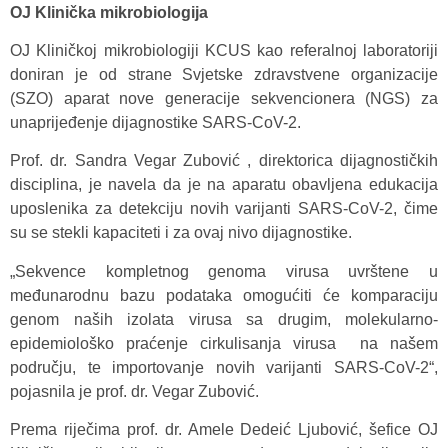
OJ Klinička mikrobiologija
OJ Kliničkoj mikrobiologiji KCUS kao referalnoj laboratoriji
doniran je od strane Svjetske zdravstvene organizacije
(SZO) aparat nove generacije sekvencionera (NGS) za
unaprijeđenje dijagnostike SARS-CoV-2.
Prof. dr. Sandra Vegar Zubović , direktorica dijagnostičkih
disciplina, je navela da je na aparatu obavljena edukacija
uposlenika za detekciju novih varijanti SARS-CoV-2, čime
su se stekli kapaciteti i za ovaj nivo dijagnostike.
„Sekvence kompletnog genoma virusa uvrštene u
međunarodnu bazu podataka omogućiti će komparaciju
genom naših izolata virusa sa drugim, molekularno-
epidemiološko praćenje cirkulisanja virusa na našem
području, te importovanje novih varijanti SARS-CoV-2“,
pojasnila je prof. dr. Vegar Zubović.
Prema riječima prof. dr. Amele Dedeić Ljubović, šefice OJ