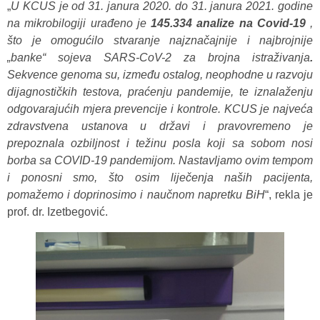
„
U KCUS je od 31. janura 2020. do 31. janura 2021. godine
na mikrobilogiji urađeno je
145.334 analize na Covid-19
,
što je omogućilo stvaranje najznačajnije i najbrojnije
„banke“ sojeva SARS-CoV-2 za brojna istraživanja
.
Sekvence genoma su, između ostalog, neophodne u razvoju
dijagnostičkih testova, praćenju pandemije, te iznalaženju
odgovarajućih mjera prevencije i kontrole. KCUS je najveća
zdravstvena ustanova u državi i pravovremeno je
prepoznala ozbiljnost i težinu posla koji sa sobom nosi
borba sa COVID-19 pandemijom. Nastavljamo ovim tempom
i ponosni smo, što osim liječenja naših pacijenta,
pomažemo i doprinosimo i naučnom napretku BiH
“, rekla je
prof. dr. Izetbegović.