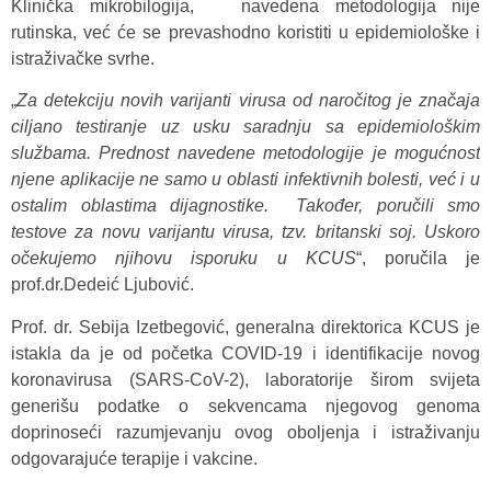
Klinička mikrobilogija, navedena metodologija nije
rutinska, već će se prevashodno koristiti u epidemiološke i
istraživačke svrhe.
„
Za detekciju novih varijanti virusa od naročitog je značaja
ciljano testiranje uz usku saradnju sa epidemiološkim
službama. Prednost navedene metodologije je mogućnost
njene aplikacije ne samo u oblasti infektivnih bolesti, već i u
ostalim oblastima dijagnostike. Također, poručili smo
testove za novu varijantu virusa, tzv. britanski soj. Uskoro
očekujemo njihovu isporuku u KCUS
“, poručila je
prof.dr.Dedeić Ljubović.
Prof. dr. Sebija Izetbegović, generalna direktorica KCUS je
istakla da je od početka COVID-19 i identifikacije novog
koronavirusa (SARS-CoV-2), laboratorije širom svijeta
generišu podatke o sekvencama njegovog genoma
doprinoseći razumjevanju ovog oboljenja i istraživanju
odgovarajuće terapije i vakcine.