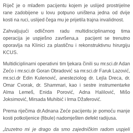
Riječ je o mlađem pacijentu kojem je uslijed prostrijelne
rane zadobijene u lovu potpuno uništena jedna od dvije
kosti na ruci, uslijed čega mu je prijetila trajna invalidnost.
Zahvaljujući odličnom radu multidisciplinarnog tima
operacija je uspješno završena,a pacijent se trenutno
oporavlja na Klinici za plastičnu i rekonstruktivnu hirurgiju
KCUS.
Multidiciplinarni operativni tim ljekara činili su mr.sci.dr Adan
Zećo i mr.sci.dr Goran Obradović sa mr.sci.dr Faruk Lazović,
mr.sci.dr Edin Kulenović, anesteziolog dr. Lejla Dreca, dr.
Omar Cvorak, dr. Shammari, kao i sestre instrumentarke
Alma Lemeš, Enida Porović, Adna Halilović, Mišo
Joksimović, Mirsada Muhibić i Irma Džaferović.
Prema riječima dr.Adnana Zeće pacijentu je pomoću manje
kosti potkoljenice (fibule) nadomješten defekt radijusa.
„Izuzetno mi je drago da smo zajedničkim radom uspjeli