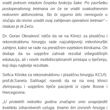
vratiti jednom mladom čovjeku funkciju šake. Po završetku
postoperativnog tretmana on će se vratiti svakodnevnim
redovnim aktivnostima, što bi sigurno bilo nemoguće u
slučaju da nismo uradili ovaj zahtjevan operativni tretman“
–
istakao je dr.Zećo.
Dr. Goran Obradović ističe da se na Klinici za plastičnu i
rekonstruktivnu hirurgiju rade najzahtjevniji mikrohirurški
zahtjevi, kakvi se rade na prestižnim svjetskim klinikama. On
dodaje da su uspješni zahvati rezultat višegodišnjih
edukacija, ali i novih multidisciplinarnih pristupa u liječenju,
koji daju najbolje rezultate.
Sefica Klinike za rekonstruktivnu i plastičnu hirurgiju KCUS
prof.dr.Sanela Salihagić navodi da se na ovoj klinici
zbrinjavaju i uspješno liječe pacijenti iz cijele Bosne i
Hercegovine.
„
U proteklih nekoliko godina značajno smo unaprijedili
kvalitetu zdravstvenih usluga. Imamo tim izvrsnih hirurga i