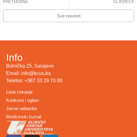
PRETHODNA
SLJEDEĆA
KCUS: Provedena vanjska ocjena kvaliteta i sigurnosti na dvije klinike
SAOPĆENJE ZA JAVNOST BRZOM REAKCIJOM DEŽURNIH LJEKARA KCUS-a SPAŠENA FUNKCIJA LIJEVE ŠAKE DEVETOGODIŠNJAKA
Sve novosti
Info
Bolnička 25, Sarajevo
Email: info@kcus.ba
Telefon: +387 33 29 70 00
Lista čekanja
Konkursi i oglasi
Javne nabavke
Medicinski žurnal