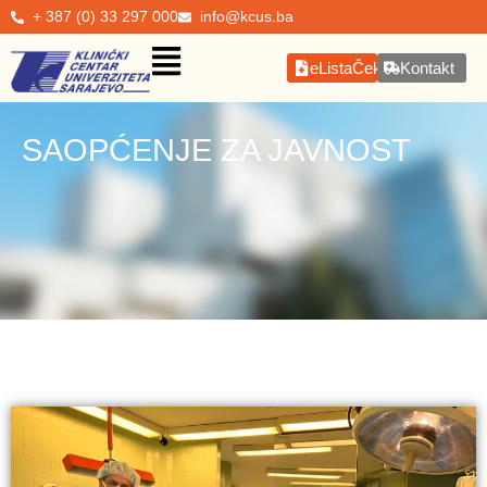
+ 387 (0) 33 297 000
info@kcus.ba
eListaČekanja
Kontakt
SAOPĆENJE ZA JAVNOST