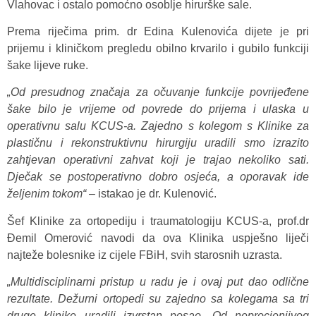
Vlahovac i ostalo pomoćno osoblje hirurške sale.
Prema riječima prim. dr Edina Kulenovića dijete je pri
prijemu i kliničkom pregledu obilno krvarilo i gubilo funkciji
šake lijeve ruke.
„Od presudnog značaja za očuvanje funkcije povrijeđene
šake bilo je vrijeme od povrede do prijema i ulaska u
operativnu salu KCUS-a. Zajedno s kolegom s Klinike za
plastičnu i rekonstruktivnu hirurgiju uradili smo izrazito
zahtjevan operativni zahvat koji je trajao nekoliko sati.
Dječak se postoperativno dobro osjeća, a oporavak ide
željenim tokom“
– istakao je dr. Kulenović.
Šef Klinike za ortopediju i traumatologiju KCUS-a, prof.dr
Đemil Omerović navodi da ova Klinika uspješno liječi
najteže bolesnike iz cijele FBiH, svih starosnih uzrasta.
„Multidisciplinarni pristup u radu je i ovaj put dao odlične
rezultate. Dežurni ortopedi su zajedno sa kolegama sa tri
druge klinike uradili izvrstan posao. Od neprocjenjivog