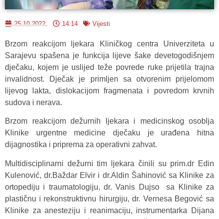
25.10.2022.
14:14
Vijesti
Brzom reakcijom ljekara Kliničkog centra Univerziteta u
Sarajevu spašena je funkcija lijeve šake devetogodišnjem
dječaku, kojem je uslijed teže povrede ruke prijetila trajna
invalidnost. Dječak je primljen sa otvorenim prijelomom
lijevog lakta, dislokacijom fragmenata i povredom krvnih
sudova i nerava.
Brzom reakcijom dežurnih ljekara i medicinskog osoblja
Klinike urgentne medicine dječaku je urađena hitna
dijagnostika i priprema za operativni zahvat.
Multidisciplinarni dežurni tim ljekara činili su prim.dr Edin
Kulenović, dr.Baždar Elvir i dr.Aldin Šahinović sa Klinike za
ortopediju i traumatologiju, dr. Vanis Dujso sa Klinike za
plastičnu i rekonstruktivnu hirurgiju, dr. Vernesa Begović sa
Klinike za anesteziju i reanimaciju, instrumentarka Dijana