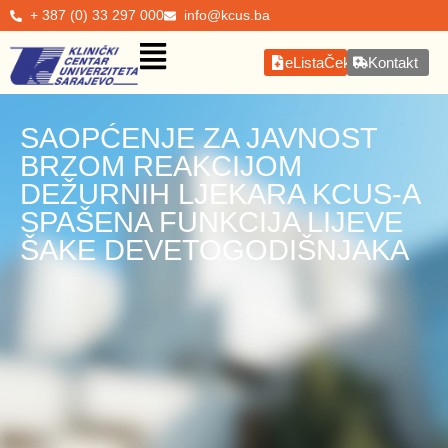
+ 387 (0) 33 297 000
info@kcus.ba
eListaČekanja
Kontakt
SAOPĆENJE ZA JAVNOST
BRZOM REAKCIJOM
DEŽURNIH LJEKARA KCUS-A
SPAŠENA FUNKCIJA LIJEVE
ŠAKE DEVETOGODIŠNJAKA