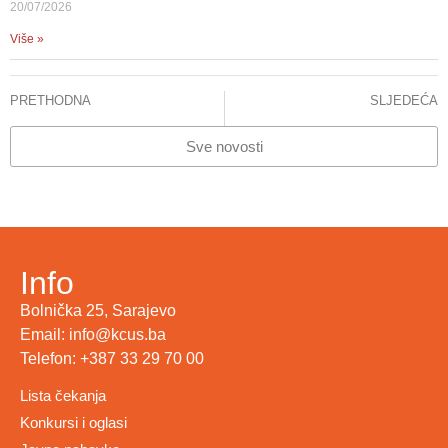
20/07/2026
Više »
PRETHODNA
SLJEDEĆA
SAOPĆENJE ZA JAVNOST
Saopćenje za javnost na KCUS počla ugradnja najmodernijih leća nakon operacije mrene
Sve novosti
Info
Bolnička 25, Sarajevo
Email: info@kcus.ba
Telefon: +387 33 29 70 00
Lista čekanja
Konkursi i oglasi