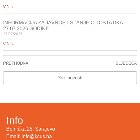
Više »
INFORMACIJA ZA JAVNOST STANJE CITOSTATIKA –
27.07.2026.GODINE
27/07/2026
Više »
PRETHODNA
SLJEDEĆA
INFORMACIJA ZA JAVNOST – CITOSTATICI
KCUS okupio svjetske stručnjake za transplantaciju srca
Sve novosti
Info
Bolnička 25, Sarajevo
Email: info@kcus.ba