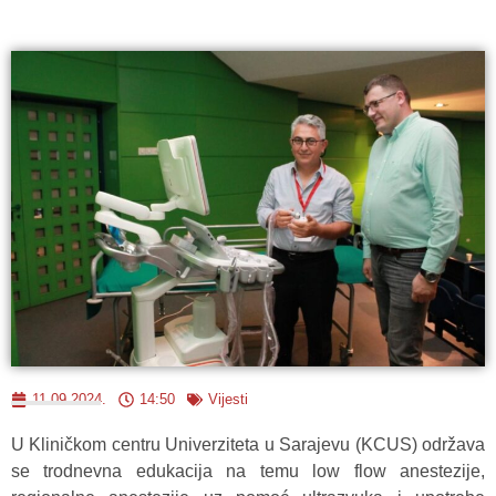
11.09.2024.
14:50
Vijesti
U Kliničkom centru Univerziteta u Sarajevu (KCUS) održava
se trodnevna edukacija na temu low flow anestezije,