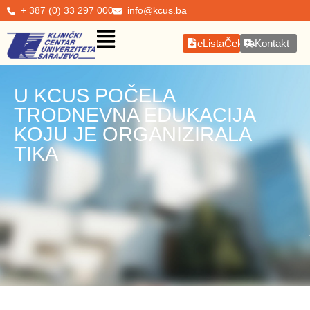
+ 387 (0) 33 297 000
info@kcus.ba
eListaČekanja
Kontakt
U KCUS POČELA
TRODNEVNA EDUKACIJA
KOJU JE ORGANIZIRALA
TIKA