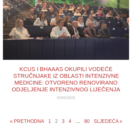
KCUS I BHAAAS OKUPILI VODEĆE
STRUČNJAKE IZ OBLASTI INTENZIVNE
MEDICINE: OTVORENO RENOVIRANO
ODJELJENJE INTENZIVNOG LIJEČENJA
05/06/2026
« PRETHODNA
1
2
3
4
…
80
SLJEDEĆA »