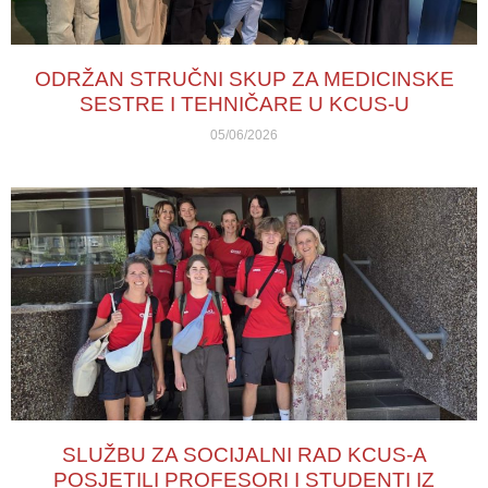
ODRŽAN STRUČNI SKUP ZA MEDICINSKE
SESTRE I TEHNIČARE U KCUS-U
05/06/2026
SLUŽBU ZA SOCIJALNI RAD KCUS-A
POSJETILI PROFESORI I STUDENTI IZ