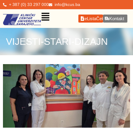
+ 387 (0) 33 297 000
info@kcus.ba
eListaČekanja
Kontakt
VIJESTI-STARI-DIZAJN