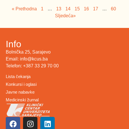
« Prethodna
1
…
13
14
15
16
17
…
60
Sljedeća»
Info
Bolnička 25, Sarajevo
Email: info@kcus.ba
Telefon: +387 33 29 70 00
Lista čekanja
Konkursi i oglasi
Javne nabavke
Medicinski žurnal