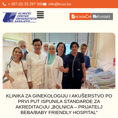
+ 387 (0) 33 297 000
info@kcus.ba
eListaČekanja
Kontakt
KLINIKA ZA GINEKOLOGIJU I AKUŠERSTVO PO
PRVI PUT ISPUNILA STANDARDE ZA
AKREDITACIJU „BOLNICA – PRIJATELJ
BEBA/BABY FRIENDLY HOSPITAL“