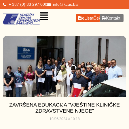
+ 387 (0) 33 297 000
info@kcus.ba
eListaČekanja
Kontakt
ZAVRŠENA EDUKACIJA “VJEŠTINE KLINIČKE
ZDRAVSTVENE NJEGE”
10/06/2024
10:18