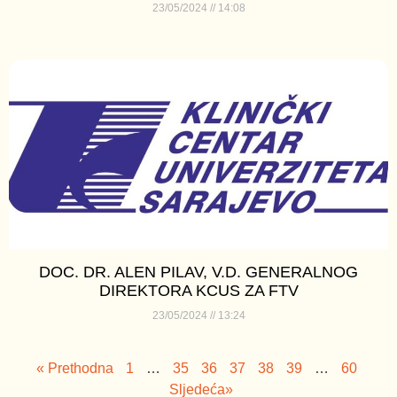
23/05/2024
14:08
DOC. DR. ALEN PILAV, V.D. GENERALNOG
DIREKTORA KCUS ZA FTV
23/05/2024
13:24
« Prethodna
1
…
35
36
37
38
39
…
60
Sljedeća»