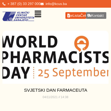
+ 387 (0) 33 297 000
info@kcus.ba
eListaČekanja
Kontakt
SVJETSKI DAN FARMACEUTA
04/11/2021
14:38