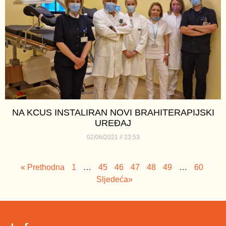
NA KCUS INSTALIRAN NOVI BRAHITERAPIJSKI
UREĐAJ
02/06/2021
23:53
« Prethodna
1
…
45
46
47
48
49
…
60
Sljedeća»