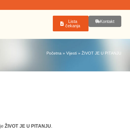
Lista
Kontakt
čekanja
Početna
»
Vijesti
»
ŽIVOT JE U PITANJU
nje
ŽIVOT JE U PITANJU
.