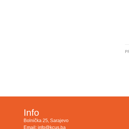
P
In
Info
Bolnička 25, Sarajevo
Email: info@kcus.ba