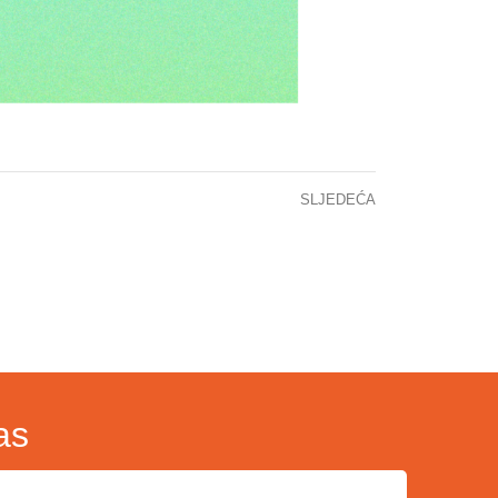
SLJEDEĆA
OPĆINA CENTAR FINASIRALA NABAVKU SAVREMENIH APARATA ZA FIZIKALNE TRETMANE
as