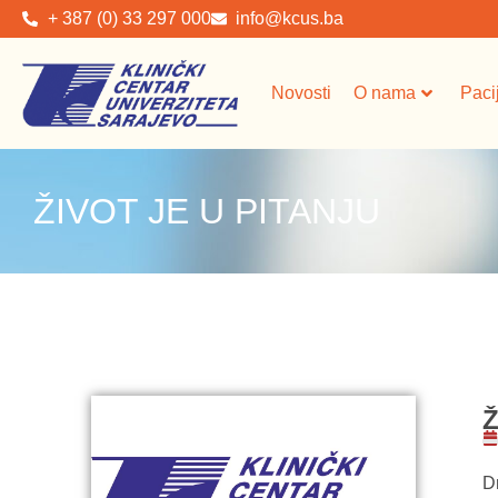
+ 387 (0) 33 297 000
info@kcus.ba
Novosti
O nama
Paci
ŽIVOT JE U PITANJU
Ž
D