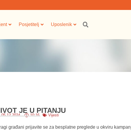
jent
Posjetitelj
Uposlenik
IVOT JE U PITANJU
05.12.2024.
10:16
Vijesti
ragi građani prijavite se za besplatne preglede u okviru kampa