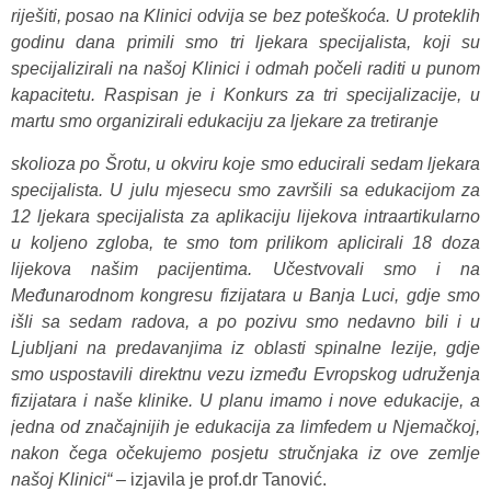
riješiti, posao na Klinici odvija se bez poteškoća. U proteklih
godinu dana primili smo tri ljekara specijalista, koji su
specijalizirali na našoj Klinici i odmah počeli raditi u punom
kapacitetu. Raspisan je i Konkurs za tri specijalizacije, u
martu smo organizirali edukaciju za ljekare za tretiranje
skolioza po Šrotu, u okviru koje smo educirali sedam ljekara
specijalista. U julu mjesecu smo završili sa edukacijom za
12 ljekara specijalista za aplikaciju lijekova intraartikularno
u koljeno zgloba, te smo tom prilikom aplicirali 18 doza
lijekova našim pacijentima. Učestvovali smo i na
Međunarodnom kongresu fizijatara u Banja Luci, gdje smo
išli sa sedam radova, a po pozivu smo nedavno bili i u
Ljubljani na predavanjima iz oblasti spinalne lezije, gdje
smo uspostavili direktnu vezu između Evropskog udruženja
fizijatara i naše klinike. U planu imamo i nove edukacije, a
jedna od značajnijih je edukacija za limfedem u Njemačkoj,
nakon čega očekujemo posjetu stručnjaka iz ove zemlje
našoj Klinici“
– izjavila je prof.dr Tanović.