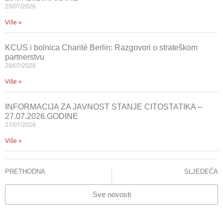
29/07/2026
Više »
KCUS i bolnica Charité Berlin: Razgovori o strateškom
partnerstvu
28/07/2026
Više »
INFORMACIJA ZA JAVNOST STANJE CITOSTATIKA –
27.07.2026.GODINE
27/07/2026
Više »
PRETHODNA
SLJEDEĆA
ŽIVOT JE U PITANJU
BiH ušla u prestižan program EU: KCUS dio mreže vrhunskih onkoloških institucija
Sve novosti