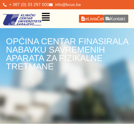
+ 387 (0) 33 297 000
info@kcus.ba
eListaČekanja
Kontakt
OPĆINA CENTAR FINASIRALA
NABAVKU SAVREMENIH
APARATA ZA FIZIKALNE
TRETMANE