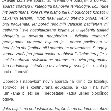
„Ranije korišteni aparati su vremenom dotrajali, a donirani
aparati spadaju u kategoriju najnovije tehnologije, koji nude
niz performansi koje ranije nismo bili u mogućnosti koristiti u
fizikalnoj terapiji. Kroz našu kliniku dnevno prolazi veliki
broj pacijenata, jer pored redovnih vanjskih pacijenata mi
tretiramo i sve hospitalizirane kojima je u liječenju uslijed
oboljenja ili povreda neophodan i fizikalni tretman.S
promjenama vremena osjetan je i porast pacijenata sa
hroničnim oboljenjima ali i određenim povredama. S toga je
veoma značajno pratiti novine u oblasti fizikalne terapije, u
smislu nabavke sofisticirane opreme sa novim programima
kao i edukacije i stručnog usavršavanja osoblja“ –
kazala je
prof.dr Tanović.
Uporedo s nabavkom novih aparata na Klinici za fizijatriju
sprovodi se i kontinuirana edukacija, a kao i na svim
Klinikama bilježi se i nedostatak kadra usljed biološkog
odliva.
„
Iako bilježimo nedostatak kadra, što ćemo nadamo se ubrzo